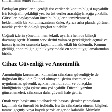
sınırlamanın temel adımıdır.
Paylaşılan görsellerin içerdiği üst veriler de konum bilgisi taşıyabilir.
Bir fotoğrafın çekildiği yer, bu üst veriler aracılığıyla açığa çıkabilir.
Görselleri paylaşmadan önce bu bilgilerin temizlenmesi,
beklenmedik bir konum sızıntısını önler. Ayrıca arka planda görünen
tanıdık yerler de dolaylı ipuçları sunabilir.
Coğrafi izlerin yönetimi, hem teknik ayarları hem de bilinçli
davranışı içerir. Konum servislerini yalnızca gerektiğinde açmak ve
hassas işlemler sırasında kapalı tutmak, etkili bir önlemdir. Konum
gizliliği, anonimliğin günlük yaşamdaki en somut uygulamalarından
biridir.
Cihaz Güvenliği ve Anonimlik
Anonimliğin korunması, kullanılan cihazların güvenliğiyle de
doğrudan ilişkilidir. Güncel olmayan işletim sistemleri ve
uygulamalar, güvenlik açıkları barındırabilir ve bu açıklar
kimliğinizin açığa çıkmasına yol açabilir. Düzenli yazılım
güncellemeleri, cihazınızı daha güvenli hale getirir.
Ortak veya başkasına ait cihazlarda hassas işlemler yapmaktan
kaçınmak da önemli bir tedbirdir. Bu tür cihazlarda oturum bilgileri,
tarama geçmişi veya kayıtlı parolalar geride kalabilir. Mümkün