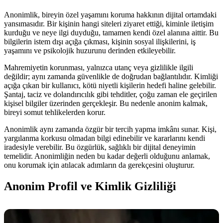
Anonimlik, bireyin özel yaşamını koruma hakkının dijital ortamdaki
yansımasıdır. Bir kişinin hangi siteleri ziyaret ettiği, kiminle iletişim
kurduğu ve neye ilgi duyduğu, tamamen kendi özel alanına aittir. Bu
bilgilerin istem dışı açığa çıkması, kişinin sosyal ilişkilerini, iş
yaşamını ve psikolojik huzurunu derinden etkileyebilir.
Mahremiyetin korunması, yalnızca utanç veya gizlilikle ilgili
değildir; aynı zamanda güvenlikle de doğrudan bağlantılıdır. Kimliği
açığa çıkan bir kullanıcı, kötü niyetli kişilerin hedefi haline gelebilir.
Şantaj, taciz ve dolandırıcılık gibi tehditler, çoğu zaman ele geçirilen
kişisel bilgiler üzerinden gerçekleşir. Bu nedenle anonim kalmak,
bireyi somut tehlikelerden korur.
Anonimlik aynı zamanda özgür bir tercih yapma imkânı sunar. Kişi,
yargılanma korkusu olmadan bilgi edinebilir ve kararlarını kendi
iradesiyle verebilir. Bu özgürlük, sağlıklı bir dijital deneyimin
temelidir. Anonimliğin neden bu kadar değerli olduğunu anlamak,
onu korumak için atılacak adımların da gerekçesini oluşturur.
Anonim Profil ve Kimlik Gizliliği