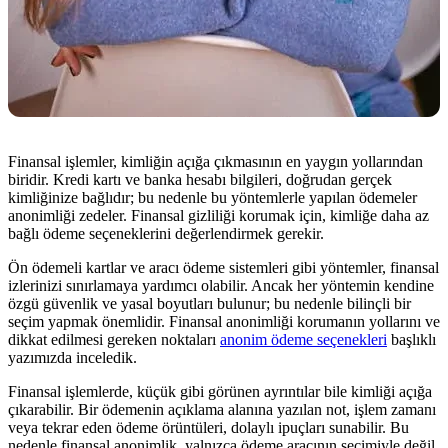
Finansal işlemler, kimliğin açığa çıkmasının en yaygın yollarından
biridir. Kredi kartı ve banka hesabı bilgileri, doğrudan gerçek
kimliğinize bağlıdır; bu nedenle bu yöntemlerle yapılan ödemeler
anonimliği zedeler. Finansal gizliliği korumak için, kimliğe daha az
bağlı ödeme seçeneklerini değerlendirmek gerekir.
Ön ödemeli kartlar ve aracı ödeme sistemleri gibi yöntemler, finansal
izlerinizi sınırlamaya yardımcı olabilir. Ancak her yöntemin kendine
özgü güvenlik ve yasal boyutları bulunur; bu nedenle bilinçli bir
seçim yapmak önemlidir. Finansal anonimliği korumanın yollarını ve
dikkat edilmesi gereken noktaları
anonim ödeme seçenekleri
başlıklı
yazımızda inceledik.
Finansal işlemlerde, küçük gibi görünen ayrıntılar bile kimliği açığa
çıkarabilir. Bir ödemenin açıklama alanına yazılan not, işlem zamanı
veya tekrar eden ödeme örüntüleri, dolaylı ipuçları sunabilir. Bu
nedenle finansal anonimlik, yalnızca ödeme aracının seçimiyle değil,