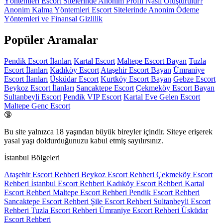
Yöntemleri
Escort Sitelerinde Anonim Profil Nasıl Oluşturulur?
Anonim Kalma Yöntemleri
Escort Sitelerinde Anonim Ödeme
Yöntemleri ve Finansal Gizlilik
Popüler Aramalar
Pendik Escort İlanları
Kartal Escort
Maltepe Escort Bayan
Tuzla
Escort İlanları
Kadıköy Escort
Ataşehir Escort Bayan
Ümraniye
Escort İlanları
Üsküdar Escort
Kurtköy Escort Bayan
Gebze Escort
Beykoz Escort İlanları
Sancaktepe Escort
Çekmeköy Escort Bayan
Sultanbeyli Escort
Pendik VIP Escort
Kartal Eve Gelen Escort
Maltepe Genç Escort
🔞
Bu site yalnızca
18 yaşından büyük
bireyler içindir. Siteye erişerek
yasal yaşı doldurduğunuzu kabul etmiş sayılırsınız.
İstanbul Bölgeleri
Ataşehir Escort Rehberi
Beykoz Escort Rehberi
Çekmeköy Escort
Rehberi
İstanbul Escort Rehberi
Kadıköy Escort Rehberi
Kartal
Escort Rehberi
Maltepe Escort Rehberi
Pendik Escort Rehberi
Sancaktepe Escort Rehberi
Şile Escort Rehberi
Sultanbeyli Escort
Rehberi
Tuzla Escort Rehberi
Ümraniye Escort Rehberi
Üsküdar
Escort Rehberi