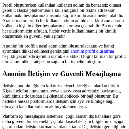
Profil oluştururken kullanılan kullanıcı adının da benzersiz olması
gerekir. Başka platformlarda kullandığınız bir takma adı tekrar
kullanmak, hesaplarınız arasında köprü kurulmasına neden olabilir.
Arama motorlarında bir kullanıcı adının aratılması, kimi zaman onu
kullanan kişinin diğer hesaplarını da ortaya çıkarabilir. Bu nedenle
her platform için sıfırdan, hiçbir yerde kullanılmamış bir kimlik
oluşturmak en güvenli yaklaşımdır.
Anonim bir profilin nasıl adım adım oluşturulacağını ve hangi
ayrıntılara dikkat edilmesi gerektiğini
anonim profil oluşturma
başlıklı yazımızda ayrıntılı olarak ele aldık. Doğru kurulan bir profil,
tüm anonimlik stratejisinin sağlam bir temelini oluşturur.
Anonim İletişim ve Güvenli Mesajlaşma
İletişim, anonimliğin en kolay zedelenebileceği alanlardan biridir.
Kişisel telefon numaranızı veya ana e-posta adresinizi paylaşmak,
kimliğinizle doğrudan ilişkilendirilebilecek bir bağ oluşturur. Bu
nedenle hassas platformlarda iletişim için ayrı ve kimliğe bağlı
olmayan kanallar kullanmak büyük önem taşır.
Platform içi mesajlaşma sistemleri, çoğu zaman dış kanallara göre
daha güvenli bir seçenektir; çünkü kişisel iletişim bilgilerinizi açığa
çıkarmadan iletişim kurmanıza olanak tanır. Dış iletişim gerektiğinde