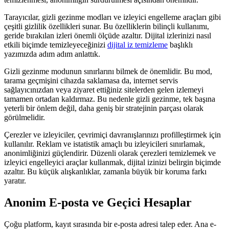
Tarayıcılar, gizli gezinme modları ve izleyici engelleme araçları gibi
çeşitli gizlilik özellikleri sunar. Bu özelliklerin bilinçli kullanımı,
geride bırakılan izleri önemli ölçüde azaltır. Dijital izlerinizi nasıl
etkili biçimde temizleyeceğinizi
dijital iz temizleme
başlıklı
yazımızda adım adım anlattık.
Gizli gezinme modunun sınırlarını bilmek de önemlidir. Bu mod,
tarama geçmişini cihazda saklamasa da, internet servis
sağlayıcınızdan veya ziyaret ettiğiniz sitelerden gelen izlemeyi
tamamen ortadan kaldırmaz. Bu nedenle gizli gezinme, tek başına
yeterli bir önlem değil, daha geniş bir stratejinin parçası olarak
görülmelidir.
Çerezler ve izleyiciler, çevrimiçi davranışlarınızı profilleştirmek için
kullanılır. Reklam ve istatistik amaçlı bu izleyicileri sınırlamak,
anonimliğinizi güçlendirir. Düzenli olarak çerezleri temizlemek ve
izleyici engelleyici araçlar kullanmak, dijital izinizi belirgin biçimde
azaltır. Bu küçük alışkanlıklar, zamanla büyük bir koruma farkı
yaratır.
Anonim E-posta ve Geçici Hesaplar
Çoğu platform, kayıt sırasında bir e-posta adresi talep eder. Ana e-