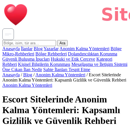
Ara
Anasayfa
İlanlar
Blog
Yazarlar
Anonim Kalma Yöntemleri
Bölge
Mikro-Rehberleri
Bölge Rehberleri
Dolandırıcılıktan Korunma
Güvenli Buluşma İpuçları
Hukuki ve Etik Çerçeve
Kategori
Rehberi
Kişisel Bilgilerin Korunması
Mesajlaşma ve İletişim Sistemi
Öne Çıkan İlan Nedir
Sahte İlanları Tespit Etme
Anasayfa
/
Blog
/
Anonim Kalma Yöntemleri
/
Escort Sitelerinde
Anonim Kalma Yöntemleri: Kapsamlı Gizlilik ve Güvenlik Rehberi
Anonim Kalma Yöntemleri
Escort Sitelerinde Anonim
Kalma Yöntemleri: Kapsamlı
Gizlilik ve Güvenlik Rehberi