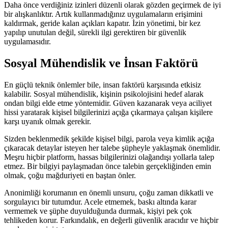
Daha önce verdiğiniz izinleri düzenli olarak gözden geçirmek de iyi
bir alışkanlıktır. Artık kullanmadığınız uygulamaların erişimini
kaldırmak, geride kalan açıkları kapatır. İzin yönetimi, bir kez
yapılıp unutulan değil, sürekli ilgi gerektiren bir güvenlik
uygulamasıdır.
Sosyal Mühendislik ve İnsan Faktörü
En güçlü teknik önlemler bile, insan faktörü karşısında etkisiz
kalabilir. Sosyal mühendislik, kişinin psikolojisini hedef alarak
ondan bilgi elde etme yöntemidir. Güven kazanarak veya aciliyet
hissi yaratarak kişisel bilgilerinizi açığa çıkarmaya çalışan kişilere
karşı uyanık olmak gerekir.
Sizden beklenmedik şekilde kişisel bilgi, parola veya kimlik açığa
çıkaracak detaylar isteyen her talebe şüpheyle yaklaşmak önemlidir.
Meşru hiçbir platform, hassas bilgilerinizi olağandışı yollarla talep
etmez. Bir bilgiyi paylaşmadan önce talebin gerçekliğinden emin
olmak, çoğu mağduriyeti en baştan önler.
Anonimliği korumanın en önemli unsuru, çoğu zaman dikkatli ve
sorgulayıcı bir tutumdur. Acele etmemek, baskı altında karar
vermemek ve şüphe duyulduğunda durmak, kişiyi pek çok
tehlikeden korur. Farkındalık, en değerli güvenlik aracıdır ve hiçbir