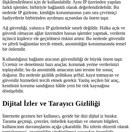
ilişkilendirilmesi için de kullanılabilir. Aynı IP üzerinden yapılan
farklı işlemler, birbiriyle bağlantılı olarak değerlendirilebilir. Bu
nedenle IP gizleme, kimliğin korunmasının yanı sıra çevrimiçi
faaliyetlerin birbirinden ayrılması açısından da önem taşır.
Ağ güvenliği, yalnızca IP gizlemekle sınırlı değildir. Halka açık ve
güvenli olmayan ağlar üzerinden hassas işlemler yapmak, verilerin
üçüncü kişilerce ele geçirilmesi riskini artırır. Bu nedenle güvenilir
ve şifreli bağlantılar tercih etmek, anonimliğin korunmasında temel
bir önlemdir.
Kullandığınız bağlantı aracının güvenilirliği de büyük önem taşır.
Ücretsiz ve denetimsiz bazı araçlar, korumak yerine verilerinizi
toplayabilir; bu da anonimlik amacının tam tersine bir sonuç
doğurur. Bu nedenle gizlilik politikası şeffaf, kayıt tutmayan ve
güvenilir hizmetleri tercih etmek gerekir. Yanlış seçilen bir araç,
kendisini koruma sandığınız hâlde yeni bir risk kaynağına
dönüşebilir.
Dijital İzler ve Tarayıcı Gizliliği
İnternette gezinen her kullanıcı, geride bir dizi dijital iz bırakır.
Tarama geçmişi, çerezler, önbellek kayıtları ve oturum bilgileri,
kullanıcının davranışlarını açığa çıkarabilir. Bu izlerin düzenli olarak
temizlenmesi, anonimliğin sürdürülmesi açısından önemlidir.