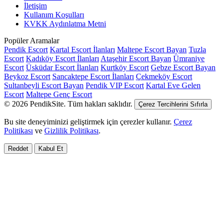
İletişim
Kullanım Koşulları
KVKK Aydınlatma Metni
Popüler Aramalar
Pendik Escort
Kartal Escort İlanları
Maltepe Escort Bayan
Tuzla
Escort
Kadıköy Escort İlanları
Ataşehir Escort Bayan
Ümraniye
Escort
Üsküdar Escort İlanları
Kurtköy Escort
Gebze Escort Bayan
Beykoz Escort
Sancaktepe Escort İlanları
Çekmeköy Escort
Sultanbeyli Escort Bayan
Pendik VIP Escort
Kartal Eve Gelen
Escort
Maltepe Genç Escort
© 2026 PendikSite. Tüm hakları saklıdır.
Çerez Tercihlerini Sıfırla
Bu site deneyiminizi geliştirmek için çerezler kullanır.
Çerez
Politikası
ve
Gizlilik Politikası
.
Reddet
Kabul Et