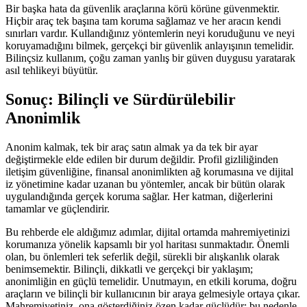
Bir başka hata da güvenlik araçlarına körü körüne güvenmektir.
Hiçbir araç tek başına tam koruma sağlamaz ve her aracın kendi
sınırları vardır. Kullandığınız yöntemlerin neyi koruduğunu ve neyi
koruyamadığını bilmek, gerçekçi bir güvenlik anlayışının temelidir.
Bilinçsiz kullanım, çoğu zaman yanlış bir güven duygusu yaratarak
asıl tehlikeyi büyütür.
Sonuç: Bilinçli ve Sürdürülebilir
Anonimlik
Anonim kalmak, tek bir araç satın almak ya da tek bir ayar
değiştirmekle elde edilen bir durum değildir. Profil gizliliğinden
iletişim güvenliğine, finansal anonimlikten ağ korumasına ve dijital
iz yönetimine kadar uzanan bu yöntemler, ancak bir bütün olarak
uygulandığında gerçek koruma sağlar. Her katman, diğerlerini
tamamlar ve güçlendirir.
Bu rehberde ele aldığımız adımlar, dijital ortamda mahremiyetinizi
korumanıza yönelik kapsamlı bir yol haritası sunmaktadır. Önemli
olan, bu önlemleri tek seferlik değil, sürekli bir alışkanlık olarak
benimsemektir. Bilinçli, dikkatli ve gerçekçi bir yaklaşım;
anonimliğin en güçlü temelidir. Unutmayın, en etkili koruma, doğru
araçların ve bilinçli bir kullanıcının bir araya gelmesiyle ortaya çıkar.
Mahremiyetiniz, ona gösterdiğiniz özen kadar güçlüdür; bu nedenle