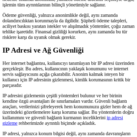
işlemin tüm ayrıntılarının bilinçli yönetimiyle sağlanır.
Ödeme güvenliği, yalnızca anonimlikle değil, aynı zamanda
dolandırıcılıktan korunmayla da ilgilidir. Şüpheli ödeme talepleri,
aciliyet baskısı yaratan istekler ve alışılmadık yöntemler, çoğu zaman
tehlike işaretidir. Finansal gizliliği korurken, aynı zamanda bu tür
risklere karşı da uyanık olmak gerekir.
IP Adresi ve Ağ Güvenliği
Her internet bağlantısı, kullanıcıyı tanımlayan bir IP adresi üzerinden
gerçekleşir. Bu adres, kullanıcının yaklaşık konumunu ve internet
servis sağlayıcısını açığa çıkarabilir. Anonim kalmak isteyen bir
kullanıcı için IP adresinin gizlenmesi, kimlik korumasının kritik bir
parçasıdır.
IP adresini gizlemenin çeşitli yöntemleri bulunur ve her birinin
kendine özgü avantajları ile sınırlamaları vardır. Güvenli bağlantı
araçları, verilerinizi şifreleyerek hem konumunuzu gizler hem de ağ
üzerindeki gözetlemelere karşı koruma sağlar. Bu yöntemlerin doğru
kullanımını ve güvenli bağlantı kurmanın inceliklerini
ip adresi
gizleme
rehberimizde ayrıntılı biçimde açıkladık.
IP adresi, yalnızca konum bilgisi değil, aynı zamanda davranışların