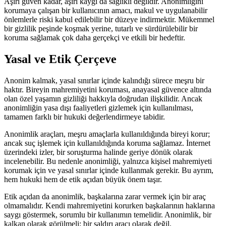
Aşırı güven kadar, aşırı kaygı da sağlıklı değildir. Anonimliğini
korumaya çalışan bir kullanıcının amacı, makul ve uygulanabilir
önlemlerle riski kabul edilebilir bir düzeye indirmektir. Mükemmel
bir gizlilik peşinde koşmak yerine, tutarlı ve sürdürülebilir bir
koruma sağlamak çok daha gerçekçi ve etkili bir hedeftir.
Yasal ve Etik Çerçeve
Anonim kalmak, yasal sınırlar içinde kalındığı sürece meşru bir
haktır. Bireyin mahremiyetini koruması, anayasal güvence altında
olan özel yaşamın gizliliği hakkıyla doğrudan ilişkilidir. Ancak
anonimliğin yasa dışı faaliyetleri gizlemek için kullanılması,
tamamen farklı bir hukuki değerlendirmeye tabidir.
Anonimlik araçları, meşru amaçlarla kullanıldığında bireyi korur;
ancak suç işlemek için kullanıldığında koruma sağlamaz. İnternet
üzerindeki izler, bir soruşturma halinde geriye dönük olarak
incelenebilir. Bu nedenle anonimliği, yalnızca kişisel mahremiyeti
korumak için ve yasal sınırlar içinde kullanmak gerekir. Bu ayrım,
hem hukuki hem de etik açıdan büyük önem taşır.
Etik açıdan da anonimlik, başkalarına zarar vermek için bir araç
olmamalıdır. Kendi mahremiyetini korurken başkalarının haklarına
saygı göstermek, sorumlu bir kullanımın temelidir. Anonimlik, bir
kalkan olarak görülmeli; bir saldırı aracı olarak değil.