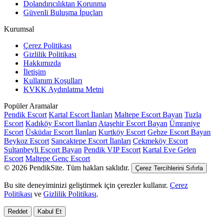
Dolandırıcılıktan Korunma
Güvenli Buluşma İpuçları
Kurumsal
Çerez Politikası
Gizlilik Politikası
Hakkımızda
İletişim
Kullanım Koşulları
KVKK Aydınlatma Metni
Popüler Aramalar
Pendik Escort
Kartal Escort İlanları
Maltepe Escort Bayan
Tuzla
Escort
Kadıköy Escort İlanları
Ataşehir Escort Bayan
Ümraniye
Escort
Üsküdar Escort İlanları
Kurtköy Escort
Gebze Escort Bayan
Beykoz Escort
Sancaktepe Escort İlanları
Çekmeköy Escort
Sultanbeyli Escort Bayan
Pendik VIP Escort
Kartal Eve Gelen
Escort
Maltepe Genç Escort
© 2026 PendikSite. Tüm hakları saklıdır.
Çerez Tercihlerini Sıfırla
Bu site deneyiminizi geliştirmek için çerezler kullanır.
Çerez
Politikası
ve
Gizlilik Politikası
.
Reddet
Kabul Et