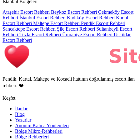
İstanbul Bölgeleri
Ataşehir Escort Rehberi
Beykoz Escort Rehberi
Çekmeköy Escort
Rehberi
İstanbul Escort Rehberi
Kadıköy Escort Rehberi
Kartal
Escort Rehberi
Maltepe Escort Rehberi
Pendik Escort Rehberi
Sancaktepe Escort Rehberi
Şile Escort Rehberi
Sultanbeyli Escort
Rehberi
Tuzla Escort Rehberi
Ümraniye Escort Rehberi
Üsküdar
Escort Rehberi
Pendik, Kartal, Maltepe ve Kocaeli hattının doğrulanmış escort ilan
rehberi. ❤️
Keşfet
İlanlar
Blog
Yazarlar
Anonim Kalma Yöntemleri
Bölge Mikro-Rehberleri
Bölge Rehberleri