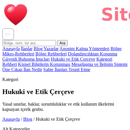
Ara
Anasayfa
İlanlar
Blog
Yazarlar
Anonim Kalma Yöntemleri
Bölge
Mikro-Rehberleri
Bölge Rehberleri
Dolandırıcılıktan Korunma
Güvenli Buluşma İpuçları
Hukuki ve Etik Çerçeve
Kategori
Rehberi
Kişisel Bilgilerin Korunması
Mesajlaşma ve İletişim Sistemi
Öne Çıkan İlan Nedir
Sahte İlanları Tespit Etme
Kategori
Hukuki ve Etik Çerçeve
Yasal sınırlar, haklar, sorumluluklar ve etik kullanım ilkelerini
kapsayan içerik grubu.
Anasayfa
/
Blog
/
Hukuki ve Etik Çerçeve
Alt Kategoriler