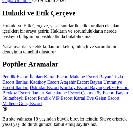
Çağla Ünalmış
·
20 Haziran 2026
Hukuki ve Etik Çerçeve
Hukuki ve Etik Çerçeve, yasal sınırlar ile etik kuralları ele alan
içerikleri bir araya getirir. Hakların ve sorumlulukların nerede
başlayıp bittiğini bu başlık altında bulabilirsiniz.
Yasal uyarılar ve etik kullanım ilkeleri, bilinçli ve sorumlu bir
deneyimin temelini oluşturur.
Popüler Aramalar
Pendik Escort İlanları
Kartal Escort
Maltepe Escort Bayan
Tuzla
Escort İlanları
Kadıköy Escort
Ataşehir Escort Bayan
Ümraniye
Escort İlanları
Üsküdar Escort
Kurtköy Escort Bayan
Gebze Escort
Beykoz Escort İlanları
Sancaktepe Escort
Çekmeköy Escort Bayan
Sultanbeyli Escort
Pendik VIP Escort
Kartal Eve Gelen Escort
Maltepe Genç Escort
🔞
Bu site yalnızca
18 yaşından büyük
bireyler içindir. Siteye erişerek
yasal yaşı doldurduğunuzu kabul etmiş sayılırsınız.