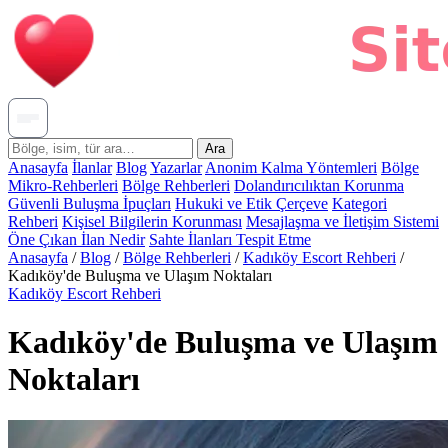
Ara
Anasayfa
İlanlar
Blog
Yazarlar
Anonim Kalma Yöntemleri
Bölge
Mikro-Rehberleri
Bölge Rehberleri
Dolandırıcılıktan Korunma
Güvenli Buluşma İpuçları
Hukuki ve Etik Çerçeve
Kategori
Rehberi
Kişisel Bilgilerin Korunması
Mesajlaşma ve İletişim Sistemi
Öne Çıkan İlan Nedir
Sahte İlanları Tespit Etme
Anasayfa
/
Blog
/
Bölge Rehberleri
/
Kadıköy Escort Rehberi
/
Kadıköy'de Buluşma ve Ulaşım Noktaları
Kadıköy Escort Rehberi
Kadıköy'de Buluşma ve Ulaşım
Noktaları