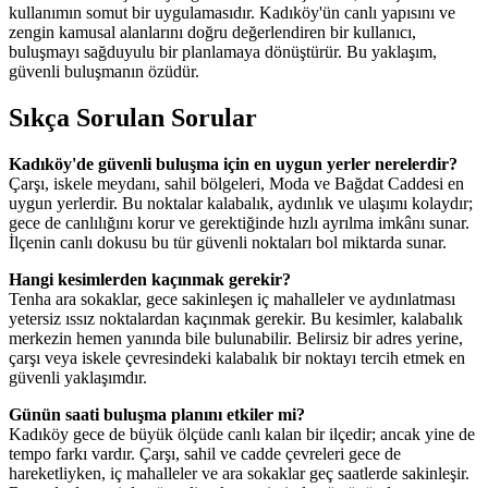
kullanımın somut bir uygulamasıdır. Kadıköy'ün canlı yapısını ve
zengin kamusal alanlarını doğru değerlendiren bir kullanıcı,
buluşmayı sağduyulu bir planlamaya dönüştürür. Bu yaklaşım,
güvenli buluşmanın özüdür.
Sıkça Sorulan Sorular
Kadıköy'de güvenli buluşma için en uygun yerler nerelerdir?
Çarşı, iskele meydanı, sahil bölgeleri, Moda ve Bağdat Caddesi en
uygun yerlerdir. Bu noktalar kalabalık, aydınlık ve ulaşımı kolaydır;
gece de canlılığını korur ve gerektiğinde hızlı ayrılma imkânı sunar.
İlçenin canlı dokusu bu tür güvenli noktaları bol miktarda sunar.
Hangi kesimlerden kaçınmak gerekir?
Tenha ara sokaklar, gece sakinleşen iç mahalleler ve aydınlatması
yetersiz ıssız noktalardan kaçınmak gerekir. Bu kesimler, kalabalık
merkezin hemen yanında bile bulunabilir. Belirsiz bir adres yerine,
çarşı veya iskele çevresindeki kalabalık bir noktayı tercih etmek en
güvenli yaklaşımdır.
Günün saati buluşma planını etkiler mi?
Kadıköy gece de büyük ölçüde canlı kalan bir ilçedir; ancak yine de
tempo farkı vardır. Çarşı, sahil ve cadde çevreleri gece de
hareketliyken, iç mahalleler ve ara sokaklar geç saatlerde sakinleşir.