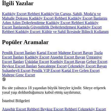
İlgili Yazılar
Kadıköy Escort Rehberi
Kadıköy'ün Çarşısı, Sahili, Moda'sı ve
Mahalle Dokusu
Kadıköy Escort Rehberi
Kadıköy Escort İlanlarını
Adım Adım Değerlendirme
Kadıköy Escort Rehberi
Kadıköy
Escort İlanlarında Güvenilirlik Değerlendirmesi
Kadıköy Escort
Rehberi
Kadıköy Escort: Kültür ve Sahil İlçesinde Bilinçli Kullanım
Popüler Aramalar
Pendik Escort İlanları
Kartal Escort
Maltepe Escort Bayan
Tuzla
Escort İlanları
Kadıköy Escort
Ataşehir Escort Bayan
Ümraniye
Escort İlanları
Üsküdar Escort
Kurtköy Escort Bayan
Gebze Escort
Beykoz Escort İlanları
Sancaktepe Escort
Çekmeköy Escort Bayan
Sultanbeyli Escort
Pendik VIP Escort
Kartal Eve Gelen Escort
Maltepe Genç Escort
🔞
Bu site yalnızca
18 yaşından büyük
bireyler içindir. Siteye erişerek
yasal yaşı doldurduğunuzu kabul etmiş sayılırsınız.
İstanbul Bölgeleri
Ataşehir Escort Rehberi
Beykoz Escort Rehberi
Çekmeköy Escort