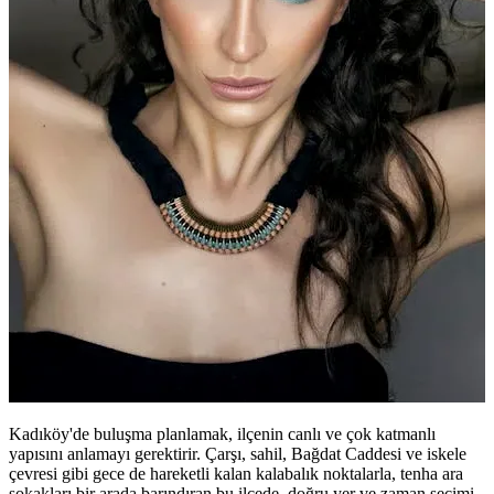
Kadıköy'de buluşma planlamak, ilçenin canlı ve çok katmanlı
yapısını anlamayı gerektirir. Çarşı, sahil, Bağdat Caddesi ve iskele
çevresi gibi gece de hareketli kalan kalabalık noktalarla, tenha ara
sokakları bir arada barındıran bu ilçede, doğru yer ve zaman seçimi