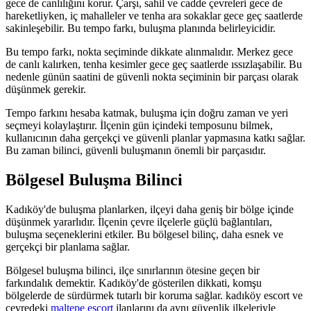
gece de canlılığını korur. Çarşı, sahil ve cadde çevreleri gece de
hareketliyken, iç mahalleler ve tenha ara sokaklar gece geç saatlerde
sakinleşebilir. Bu tempo farkı, buluşma planında belirleyicidir.
Bu tempo farkı, nokta seçiminde dikkate alınmalıdır. Merkez gece
de canlı kalırken, tenha kesimler gece geç saatlerde ıssızlaşabilir. Bu
nedenle günün saatini de güvenli nokta seçiminin bir parçası olarak
düşünmek gerekir.
Tempo farkını hesaba katmak, buluşma için doğru zaman ve yeri
seçmeyi kolaylaştırır. İlçenin gün içindeki temposunu bilmek,
kullanıcının daha gerçekçi ve güvenli planlar yapmasına katkı sağlar.
Bu zaman bilinci, güvenli buluşmanın önemli bir parçasıdır.
Bölgesel Buluşma Bilinci
Kadıköy'de buluşma planlarken, ilçeyi daha geniş bir bölge içinde
düşünmek yararlıdır. İlçenin çevre ilçelerle güçlü bağlantıları,
buluşma seçeneklerini etkiler. Bu bölgesel bilinç, daha esnek ve
gerçekçi bir planlama sağlar.
Bölgesel buluşma bilinci, ilçe sınırlarının ötesine geçen bir
farkındalık demektir. Kadıköy'de gösterilen dikkati, komşu
bölgelerde de sürdürmek tutarlı bir koruma sağlar. kadıköy escort ve
çevredeki
maltepe escort
ilanlarını da aynı güvenlik ilkeleriyle