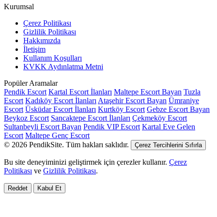
Kurumsal
Çerez Politikası
Gizlilik Politikası
Hakkımızda
İletişim
Kullanım Koşulları
KVKK Aydınlatma Metni
Popüler Aramalar
Pendik Escort
Kartal Escort İlanları
Maltepe Escort Bayan
Tuzla
Escort
Kadıköy Escort İlanları
Ataşehir Escort Bayan
Ümraniye
Escort
Üsküdar Escort İlanları
Kurtköy Escort
Gebze Escort Bayan
Beykoz Escort
Sancaktepe Escort İlanları
Çekmeköy Escort
Sultanbeyli Escort Bayan
Pendik VIP Escort
Kartal Eve Gelen
Escort
Maltepe Genç Escort
© 2026 PendikSite. Tüm hakları saklıdır.
Çerez Tercihlerini Sıfırla
Bu site deneyiminizi geliştirmek için çerezler kullanır.
Çerez
Politikası
ve
Gizlilik Politikası
.
Reddet
Kabul Et