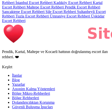
Rehberi
İstanbul Escort Rehberi
Kadıköy Escort Rehberi
Kartal
Escort Rehberi
Maltepe Escort Rehberi
Pendik Escort Rehberi
Sancaktepe Escort Rehberi
Şile Escort Rehberi
Sultanbeyli Escort
Rehberi
Tuzla Escort Rehberi
Ümraniye Escort Rehberi
Üsküdar
Escort Rehberi
Pendik, Kartal, Maltepe ve Kocaeli hattının doğrulanmış escort ilan
rehberi. ❤️
Keşfet
İlanlar
Blog
Yazarlar
Anonim Kalma Yöntemleri
Bölge Mikro-Rehberleri
Bölge Rehberleri
Dolandırıcılıktan Korunma
Güvenli Buluşma İpuçları