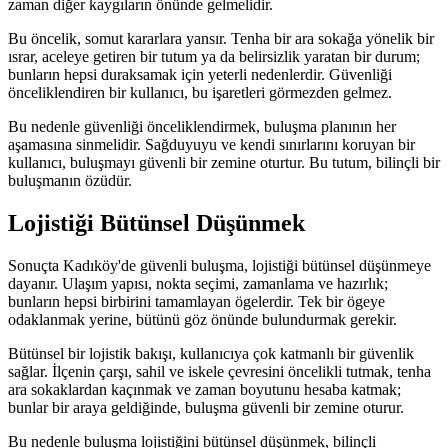
zaman diğer kaygıların önünde gelmelidir.
Bu öncelik, somut kararlara yansır. Tenha bir ara sokağa yönelik bir
ısrar, aceleye getiren bir tutum ya da belirsizlik yaratan bir durum;
bunların hepsi duraksamak için yeterli nedenlerdir. Güvenliği
önceliklendiren bir kullanıcı, bu işaretleri görmezden gelmez.
Bu nedenle güvenliği önceliklendirmek, buluşma planının her
aşamasına sinmelidir. Sağduyuyu ve kendi sınırlarını koruyan bir
kullanıcı, buluşmayı güvenli bir zemine oturtur. Bu tutum, bilinçli bir
buluşmanın özüdür.
Lojistiği Bütünsel Düşünmek
Sonuçta Kadıköy'de güvenli buluşma, lojistiği bütünsel düşünmeye
dayanır. Ulaşım yapısı, nokta seçimi, zamanlama ve hazırlık;
bunların hepsi birbirini tamamlayan ögelerdir. Tek bir ögeye
odaklanmak yerine, bütünü göz önünde bulundurmak gerekir.
Bütünsel bir lojistik bakışı, kullanıcıya çok katmanlı bir güvenlik
sağlar. İlçenin çarşı, sahil ve iskele çevresini öncelikli tutmak, tenha
ara sokaklardan kaçınmak ve zaman boyutunu hesaba katmak;
bunlar bir araya geldiğinde, buluşma güvenli bir zemine oturur.
Bu nedenle buluşma lojistiğini bütünsel düşünmek, bilinçli