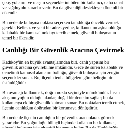
çıkış yollarını ve ulaşım seçeneklerini bilen bir kullanıcı, daha rahat
ve sağduyulu kararlar verir. Bu da güvenliği destekleyen önemli bir
etkendir.
Bu nedenle buluşma noktası seçerken tanıdıklığa öncelik vermek
gerekir. Belirsiz ve yeni bir adres yerine, kullanıcının aşina olduğu
kalabalık bir kamusal noktayı tercih etmek, güvenli buluşmanın
temel bir ilkesidir.
Canlılığı Bir Güvenlik Aracına Çevirmek
Kadıköy'ün en büyük avantajlarından biri, canlı yapısını bir
güvenlik aracına çevirebilme imkânıdır. Gece de süren kalabalık ve
denetimli kamusal alanların bolluğu, güvenli buluşma için zengin
seçenekler sunar. Bu, ilçenin tenha bölgelere göre belirgin bir
üstünlüğüdür.
Bu avantajı kullanmak, doğru nokta seçimiyle mümkündür. İnsan
akışının yoğun olduğu alanlar, doğal bir denetim sağlar; bu da
kullanıcıya ek bir güvenlik katmanı sunar. Bu noktaları tercih etmek,
ilçenin canlılığını doğrudan bir korumaya dönüştürür.
Bu nedenle ilçenin canlılığını bir güvenlik aracı olarak görmek
yararlıdır. Bu yoğunluğu bilinçli biçimde kullanan bir kullanıcı,
güvenli buluşma için elverişli bir zemin bulur. Bu da Kadıköy'ün