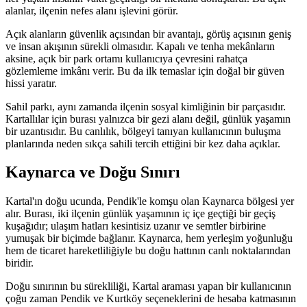
alanlar, ilçenin nefes alanı işlevini görür.
Açık alanların güvenlik açısından bir avantajı, görüş açısının geniş
ve insan akışının sürekli olmasıdır. Kapalı ve tenha mekânların
aksine, açık bir park ortamı kullanıcıya çevresini rahatça
gözlemleme imkânı verir. Bu da ilk temaslar için doğal bir güven
hissi yaratır.
Sahil parkı, aynı zamanda ilçenin sosyal kimliğinin bir parçasıdır.
Kartallılar için burası yalnızca bir gezi alanı değil, günlük yaşamın
bir uzantısıdır. Bu canlılık, bölgeyi tanıyan kullanıcının buluşma
planlarında neden sıkça sahili tercih ettiğini bir kez daha açıklar.
Kaynarca ve Doğu Sınırı
Kartal'ın doğu ucunda, Pendik'le komşu olan Kaynarca bölgesi yer
alır. Burası, iki ilçenin günlük yaşamının iç içe geçtiği bir geçiş
kuşağıdır; ulaşım hatları kesintisiz uzanır ve semtler birbirine
yumuşak bir biçimde bağlanır. Kaynarca, hem yerleşim yoğunluğu
hem de ticaret hareketliliğiyle bu doğu hattının canlı noktalarından
biridir.
Doğu sınırının bu sürekliliği, Kartal araması yapan bir kullanıcının
çoğu zaman Pendik ve Kurtköy seçeneklerini de hesaba katmasının