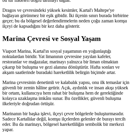
bu tür ifadeleri doğru tartmayı sağlar.
Dragos ve çevresindeki yüksek kesimler, Kartal'ı Maltepe'ye
bağlayan görünmez bir eşik gibidir. İki ilçenin sınırı burada birbirine
geçer; bu da bölgesel değerlendirmelerin neden çoğu zaman komşu
ilçeyi de kapsadığını bir kez daha gösterir.
Marina Çevresi ve Sosyal Yaşam
Viaport Marina, Kartal'ın sosyal yaşamının en yoğunlaştığı
noktalardan biridir. Yat limanının çevresine yayılan kafeler,
restoranlar ve mağazalar, marinayı yalnızca bir liman olmaktan
çıkarıp bir buluşma ve gezi alanına dönüştürür. Hafta sonları ve
akşam saatlerinde buradaki hareketlilik belirgin biçimde artar.
Marina çevresinin denetimli ve kalabalık yapısı, onu ilk temaslar için
güvenli bir zemin hâline getirir. Açık, aydınlık ve insan akışı yüksek
bir ortam, kullanıcıya hem rahat bir buluşma hem de gerektiğinde
kolayca uzaklaşma imkânı sunar. Bu özellikler, güvenli buluşma
ilkeleriyle doğrudan örtüşür.
Marinanın bir başka işlevi, ilçeyi çevre bölgelerle buluşturmasıdır.
Sadece Kartallılar değil, komşu ilçelerden gelenler de burayı tercih
eder. Bu da marinayı, bölgesel hareketliliğin sembolik bir merkezi
yapar.