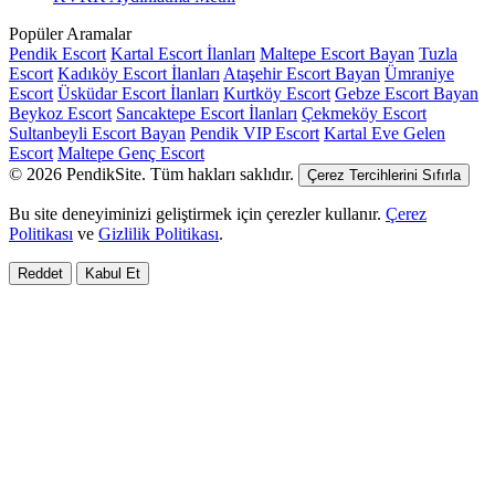
Popüler Aramalar
Pendik Escort
Kartal Escort İlanları
Maltepe Escort Bayan
Tuzla
Escort
Kadıköy Escort İlanları
Ataşehir Escort Bayan
Ümraniye
Escort
Üsküdar Escort İlanları
Kurtköy Escort
Gebze Escort Bayan
Beykoz Escort
Sancaktepe Escort İlanları
Çekmeköy Escort
Sultanbeyli Escort Bayan
Pendik VIP Escort
Kartal Eve Gelen
Escort
Maltepe Genç Escort
© 2026 PendikSite. Tüm hakları saklıdır.
Çerez Tercihlerini Sıfırla
Bu site deneyiminizi geliştirmek için çerezler kullanır.
Çerez
Politikası
ve
Gizlilik Politikası
.
Reddet
Kabul Et