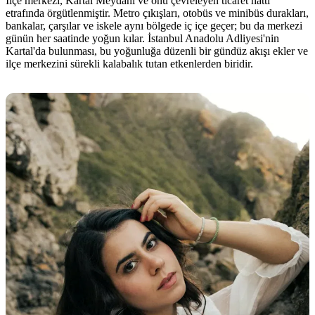
İlçe merkezi, Kartal Meydanı ve onu çevreleyen ticaret hattı
etrafında örgütlenmiştir. Metro çıkışları, otobüs ve minibüs durakları,
bankalar, çarşılar ve iskele aynı bölgede iç içe geçer; bu da merkezi
günün her saatinde yoğun kılar. İstanbul Anadolu Adliyesi'nin
Kartal'da bulunması, bu yoğunluğa düzenli bir gündüz akışı ekler ve
ilçe merkezini sürekli kalabalık tutan etkenlerden biridir.