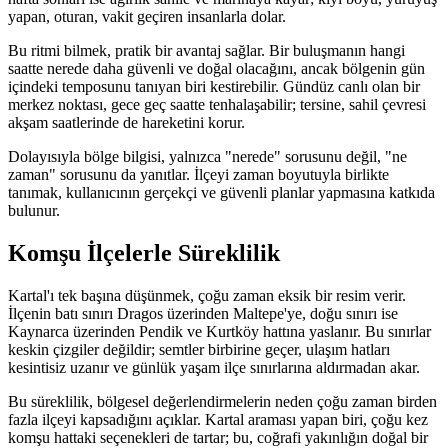
yapan, oturan, vakit geçiren insanlarla dolar.
Bu ritmi bilmek, pratik bir avantaj sağlar. Bir buluşmanın hangi
saatte nerede daha güvenli ve doğal olacağını, ancak bölgenin gün
içindeki temposunu tanıyan biri kestirebilir. Gündüz canlı olan bir
merkez noktası, gece geç saatte tenhalaşabilir; tersine, sahil çevresi
akşam saatlerinde de hareketini korur.
Dolayısıyla bölge bilgisi, yalnızca "nerede" sorusunu değil, "ne
zaman" sorusunu da yanıtlar. İlçeyi zaman boyutuyla birlikte
tanımak, kullanıcının gerçekçi ve güvenli planlar yapmasına katkıda
bulunur.
Komşu İlçelerle Süreklilik
Kartal'ı tek başına düşünmek, çoğu zaman eksik bir resim verir.
İlçenin batı sınırı Dragos üzerinden Maltepe'ye, doğu sınırı ise
Kaynarca üzerinden Pendik ve Kurtköy hattına yaslanır. Bu sınırlar
keskin çizgiler değildir; semtler birbirine geçer, ulaşım hatları
kesintisiz uzanır ve günlük yaşam ilçe sınırlarına aldırmadan akar.
Bu süreklilik, bölgesel değerlendirmelerin neden çoğu zaman birden
fazla ilçeyi kapsadığını açıklar. Kartal araması yapan biri, çoğu kez
komşu hattaki seçenekleri de tartar; bu, coğrafi yakınlığın doğal bir