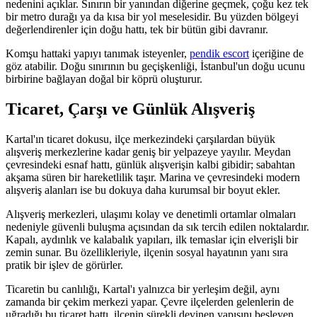
nedenini açıklar. Sınırın bir yanından diğerine geçmek, çoğu kez tek
bir metro durağı ya da kısa bir yol meselesidir. Bu yüzden bölgeyi
değerlendirenler için doğu hattı, tek bir bütün gibi davranır.
Komşu hattaki yapıyı tanımak isteyenler,
pendik escort
içeriğine de
göz atabilir. Doğu sınırının bu geçişkenliği, İstanbul'un doğu ucunu
birbirine bağlayan doğal bir köprü oluşturur.
Ticaret, Çarşı ve Günlük Alışveriş
Kartal'ın ticaret dokusu, ilçe merkezindeki çarşılardan büyük
alışveriş merkezlerine kadar geniş bir yelpazeye yayılır. Meydan
çevresindeki esnaf hattı, günlük alışverişin kalbi gibidir; sabahtan
akşama süren bir hareketlilik taşır. Marina ve çevresindeki modern
alışveriş alanları ise bu dokuya daha kurumsal bir boyut ekler.
Alışveriş merkezleri, ulaşımı kolay ve denetimli ortamlar olmaları
nedeniyle güvenli buluşma açısından da sık tercih edilen noktalardır.
Kapalı, aydınlık ve kalabalık yapıları, ilk temaslar için elverişli bir
zemin sunar. Bu özellikleriyle, ilçenin sosyal hayatının yanı sıra
pratik bir işlev de görürler.
Ticaretin bu canlılığı, Kartal'ı yalnızca bir yerleşim değil, aynı
zamanda bir çekim merkezi yapar. Çevre ilçelerden gelenlerin de
uğradığı bu ticaret hattı, ilçenin sürekli devinen yapısını besleyen