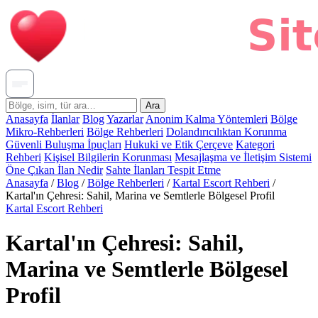
Ara
Anasayfa
İlanlar
Blog
Yazarlar
Anonim Kalma Yöntemleri
Bölge
Mikro-Rehberleri
Bölge Rehberleri
Dolandırıcılıktan Korunma
Güvenli Buluşma İpuçları
Hukuki ve Etik Çerçeve
Kategori
Rehberi
Kişisel Bilgilerin Korunması
Mesajlaşma ve İletişim Sistemi
Öne Çıkan İlan Nedir
Sahte İlanları Tespit Etme
Anasayfa
/
Blog
/
Bölge Rehberleri
/
Kartal Escort Rehberi
/
Kartal'ın Çehresi: Sahil, Marina ve Semtlerle Bölgesel Profil
Kartal Escort Rehberi
Kartal'ın Çehresi: Sahil,
Marina ve Semtlerle Bölgesel
Profil