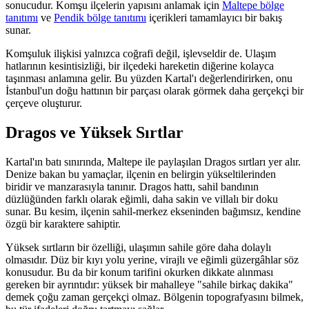
sonucudur. Komşu ilçelerin yapısını anlamak için
Maltepe bölge
tanıtımı
ve
Pendik bölge tanıtımı
içerikleri tamamlayıcı bir bakış
sunar.
Komşuluk ilişkisi yalnızca coğrafi değil, işlevseldir de. Ulaşım
hatlarının kesintisizliği, bir ilçedeki hareketin diğerine kolayca
taşınması anlamına gelir. Bu yüzden Kartal'ı değerlendirirken, onu
İstanbul'un doğu hattının bir parçası olarak görmek daha gerçekçi bir
çerçeve oluşturur.
Dragos ve Yüksek Sırtlar
Kartal'ın batı sınırında, Maltepe ile paylaşılan Dragos sırtları yer alır.
Denize bakan bu yamaçlar, ilçenin en belirgin yükseltilerinden
biridir ve manzarasıyla tanınır. Dragos hattı, sahil bandının
düzlüğünden farklı olarak eğimli, daha sakin ve villalı bir doku
sunar. Bu kesim, ilçenin sahil-merkez ekseninden bağımsız, kendine
özgü bir karaktere sahiptir.
Yüksek sırtların bir özelliği, ulaşımın sahile göre daha dolaylı
olmasıdır. Düz bir kıyı yolu yerine, virajlı ve eğimli güzergâhlar söz
konusudur. Bu da bir konum tarifini okurken dikkate alınması
gereken bir ayrıntıdır: yüksek bir mahalleye "sahile birkaç dakika"
demek çoğu zaman gerçekçi olmaz. Bölgenin topografyasını bilmek,