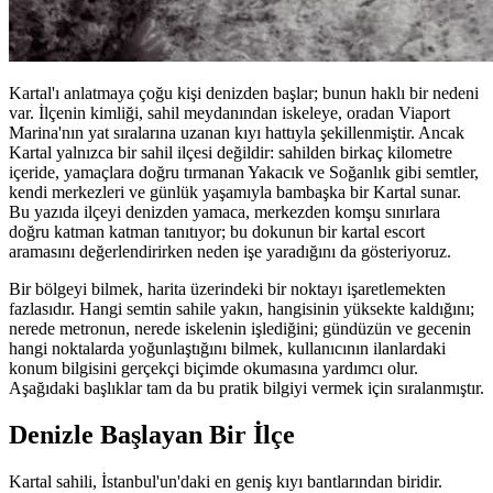
Kartal'ı anlatmaya çoğu kişi denizden başlar; bunun haklı bir nedeni
var. İlçenin kimliği, sahil meydanından iskeleye, oradan Viaport
Marina'nın yat sıralarına uzanan kıyı hattıyla şekillenmiştir. Ancak
Kartal yalnızca bir sahil ilçesi değildir: sahilden birkaç kilometre
içeride, yamaçlara doğru tırmanan Yakacık ve Soğanlık gibi semtler,
kendi merkezleri ve günlük yaşamıyla bambaşka bir Kartal sunar.
Bu yazıda ilçeyi denizden yamaca, merkezden komşu sınırlara
doğru katman katman tanıtıyor; bu dokunun bir kartal escort
aramasını değerlendirirken neden işe yaradığını da gösteriyoruz.
Bir bölgeyi bilmek, harita üzerindeki bir noktayı işaretlemekten
fazlasıdır. Hangi semtin sahile yakın, hangisinin yüksekte kaldığını;
nerede metronun, nerede iskelenin işlediğini; gündüzün ve gecenin
hangi noktalarda yoğunlaştığını bilmek, kullanıcının ilanlardaki
konum bilgisini gerçekçi biçimde okumasına yardımcı olur.
Aşağıdaki başlıklar tam da bu pratik bilgiyi vermek için sıralanmıştır.
Denizle Başlayan Bir İlçe
Kartal sahili, İstanbul'un'daki en geniş kıyı bantlarından biridir.