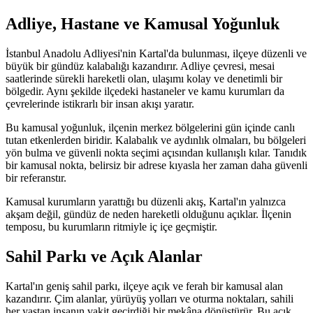
Adliye, Hastane ve Kamusal Yoğunluk
İstanbul Anadolu Adliyesi'nin Kartal'da bulunması, ilçeye düzenli ve
büyük bir gündüz kalabalığı kazandırır. Adliye çevresi, mesai
saatlerinde sürekli hareketli olan, ulaşımı kolay ve denetimli bir
bölgedir. Aynı şekilde ilçedeki hastaneler ve kamu kurumları da
çevrelerinde istikrarlı bir insan akışı yaratır.
Bu kamusal yoğunluk, ilçenin merkez bölgelerini gün içinde canlı
tutan etkenlerden biridir. Kalabalık ve aydınlık olmaları, bu bölgeleri
yön bulma ve güvenli nokta seçimi açısından kullanışlı kılar. Tanıdık
bir kamusal nokta, belirsiz bir adrese kıyasla her zaman daha güvenli
bir referanstır.
Kamusal kurumların yarattığı bu düzenli akış, Kartal'ın yalnızca
akşam değil, gündüz de neden hareketli olduğunu açıklar. İlçenin
temposu, bu kurumların ritmiyle iç içe geçmiştir.
Sahil Parkı ve Açık Alanlar
Kartal'ın geniş sahil parkı, ilçeye açık ve ferah bir kamusal alan
kazandırır. Çim alanlar, yürüyüş yolları ve oturma noktaları, sahili
her yaştan insanın vakit geçirdiği bir mekâna dönüştürür. Bu açık