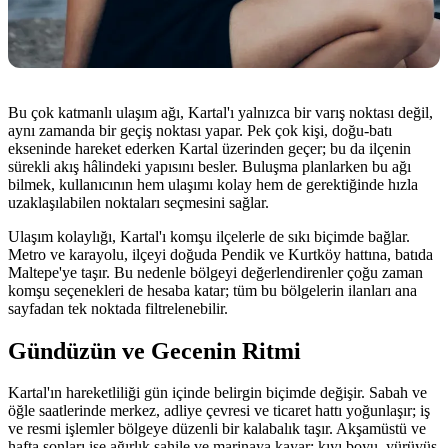
Bu çok katmanlı ulaşım ağı, Kartal'ı yalnızca bir varış noktası değil,
aynı zamanda bir geçiş noktası yapar. Pek çok kişi, doğu-batı
ekseninde hareket ederken Kartal üzerinden geçer; bu da ilçenin
sürekli akış hâlindeki yapısını besler. Buluşma planlarken bu ağı
bilmek, kullanıcının hem ulaşımı kolay hem de gerektiğinde hızla
uzaklaşılabilen noktaları seçmesini sağlar.
Ulaşım kolaylığı, Kartal'ı komşu ilçelerle de sıkı biçimde bağlar.
Metro ve karayolu, ilçeyi doğuda Pendik ve Kurtköy hattına, batıda
Maltepe'ye taşır. Bu nedenle bölgeyi değerlendirenler çoğu zaman
komşu seçenekleri de hesaba katar; tüm bu bölgelerin ilanları ana
sayfadan tek noktada filtrelenebilir.
Gündüzün ve Gecenin Ritmi
Kartal'ın hareketliliği gün içinde belirgin biçimde değişir. Sabah ve
öğle saatlerinde merkez, adliye çevresi ve ticaret hattı yoğunlaşır; iş
ve resmi işlemler bölgeye düzenli bir kalabalık taşır. Akşamüstü ve
hafta sonları ise ağırlık sahile ve marinaya kayar; kıyı boyu, yürüyüş