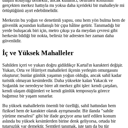
ulaşım kolaylığı demektir; ancak kullanıcı, belirtilen konumun
gerçekten merkez hattıyla mı yoksa daha içerideki bir mahalleyle mi
örtüştüğünü ayırt edebilmelidir.
Merkezin bu yoğun ve denetimli yapısı, onu hem yön bulma hem de
güvenlik açısından kullanışlı bir çıpa hâline getirir. Tanımadığı bir
yerde buluşacak biri için, metro çıkışı ya da meydan çevresi gibi
herkesin bildiği bir nokta, belirsiz bir adresten her zaman daha
güvenlidir.
İç ve Yüksek Mahalleler
Sahilden içeri ve yukarı doğru gidildikçe Kartal'ın karakteri değişir.
Yukarı, Orta ve Hürriyet mahalleleri ilçenin yerleşim omurgasını
oluşturur; bunlar günlük yaşamın yoğun olduğu, ancak sahil kadar
turistik olmayan kesimlerdir. Daha yüksekte kalan Yakacık ve
Soğanlık ise neredeyse birer alt merkez gibi işler: kendi çarşıları,
kendi ulaşım düğümleri ve kendi günlük temposuyla görece
bağımsız bir yaşam sunarlar.
Bu yüksek mahallelerin önemli bir özelliği, sahil hattından hem
fiziksel hem de karakter olarak ayrışmasıdır. Bir ilanda "sahile
yürüme mesafesi" gibi bir ifade geçiyor ama tarif edilen konum
aslında bu yüksek kesimlerden birine denk geliyorsa, ortada bir
tutarsızlık var demektir. Semtleri tanımak, işte tam da bu tür