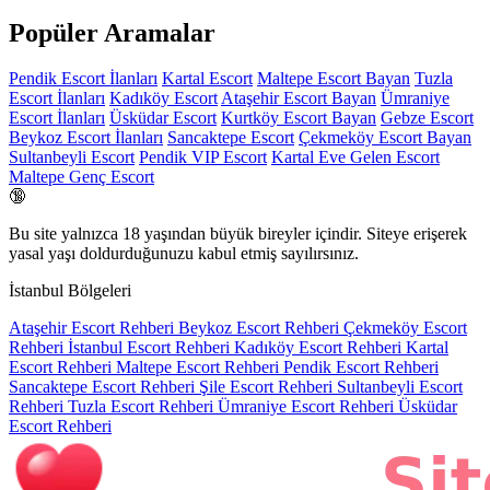
Popüler Aramalar
Pendik Escort İlanları
Kartal Escort
Maltepe Escort Bayan
Tuzla
Escort İlanları
Kadıköy Escort
Ataşehir Escort Bayan
Ümraniye
Escort İlanları
Üsküdar Escort
Kurtköy Escort Bayan
Gebze Escort
Beykoz Escort İlanları
Sancaktepe Escort
Çekmeköy Escort Bayan
Sultanbeyli Escort
Pendik VIP Escort
Kartal Eve Gelen Escort
Maltepe Genç Escort
🔞
Bu site yalnızca
18 yaşından büyük
bireyler içindir. Siteye erişerek
yasal yaşı doldurduğunuzu kabul etmiş sayılırsınız.
İstanbul Bölgeleri
Ataşehir Escort Rehberi
Beykoz Escort Rehberi
Çekmeköy Escort
Rehberi
İstanbul Escort Rehberi
Kadıköy Escort Rehberi
Kartal
Escort Rehberi
Maltepe Escort Rehberi
Pendik Escort Rehberi
Sancaktepe Escort Rehberi
Şile Escort Rehberi
Sultanbeyli Escort
Rehberi
Tuzla Escort Rehberi
Ümraniye Escort Rehberi
Üsküdar
Escort Rehberi