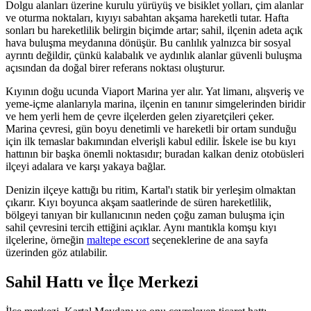
Dolgu alanları üzerine kurulu yürüyüş ve bisiklet yolları, çim alanlar
ve oturma noktaları, kıyıyı sabahtan akşama hareketli tutar. Hafta
sonları bu hareketlilik belirgin biçimde artar; sahil, ilçenin adeta açık
hava buluşma meydanına dönüşür. Bu canlılık yalnızca bir sosyal
ayrıntı değildir, çünkü kalabalık ve aydınlık alanlar güvenli buluşma
açısından da doğal birer referans noktası oluşturur.
Kıyının doğu ucunda Viaport Marina yer alır. Yat limanı, alışveriş ve
yeme-içme alanlarıyla marina, ilçenin en tanınır simgelerinden biridir
ve hem yerli hem de çevre ilçelerden gelen ziyaretçileri çeker.
Marina çevresi, gün boyu denetimli ve hareketli bir ortam sunduğu
için ilk temaslar bakımından elverişli kabul edilir. İskele ise bu kıyı
hattının bir başka önemli noktasıdır; buradan kalkan deniz otobüsleri
ilçeyi adalara ve karşı yakaya bağlar.
Denizin ilçeye kattığı bu ritim, Kartal'ı statik bir yerleşim olmaktan
çıkarır. Kıyı boyunca akşam saatlerinde de süren hareketlilik,
bölgeyi tanıyan bir kullanıcının neden çoğu zaman buluşma için
sahil çevresini tercih ettiğini açıklar. Aynı mantıkla komşu kıyı
ilçelerine, örneğin
maltepe escort
seçeneklerine de ana sayfa
üzerinden göz atılabilir.
Sahil Hattı ve İlçe Merkezi