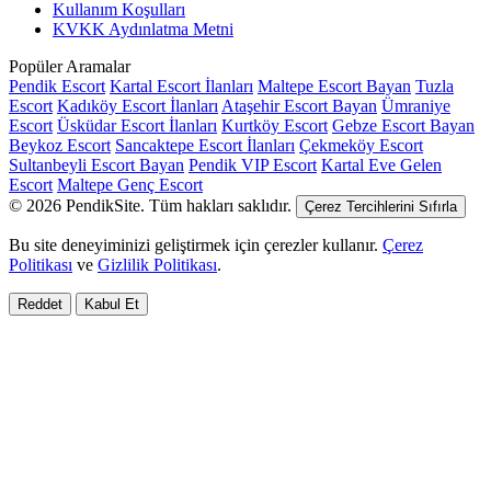
Kullanım Koşulları
KVKK Aydınlatma Metni
Popüler Aramalar
Pendik Escort
Kartal Escort İlanları
Maltepe Escort Bayan
Tuzla
Escort
Kadıköy Escort İlanları
Ataşehir Escort Bayan
Ümraniye
Escort
Üsküdar Escort İlanları
Kurtköy Escort
Gebze Escort Bayan
Beykoz Escort
Sancaktepe Escort İlanları
Çekmeköy Escort
Sultanbeyli Escort Bayan
Pendik VIP Escort
Kartal Eve Gelen
Escort
Maltepe Genç Escort
© 2026 PendikSite. Tüm hakları saklıdır.
Çerez Tercihlerini Sıfırla
Bu site deneyiminizi geliştirmek için çerezler kullanır.
Çerez
Politikası
ve
Gizlilik Politikası
.
Reddet
Kabul Et