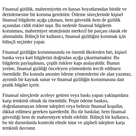
Finansal gizlilik, mahremiyetin en hassas boyutlarından biridir ve
derinlemesine bir koruma gerektirir. Ödeme süreçlerinde kişisel
finansal bilgilerin açığa çıkması, hem güvenlik hem de gizlilik
açısından ciddi riskler taşır. Bu nedenle finansal bilgilerin
korunması, mahremiyet stratejisinin merkezî bir parçası olarak ele
alınmalıdır. Bilinçli bir kullanıcı, finansal gizliliğini korumak için
bilinçli seçimler yapar.
Finansal gizliliğin korunmasında en önemli ilkelerden biri, kişisel
banka veya kart bilgilerini doğrudan açığa çıkarmamaktır. Bu
bilgilerin paylaşılması, çeşitli risklere kapı aralayabilir. Bunun
yerine, finansal gizliliği önceleyen yöntemlerin tercih edilmesi
önemlidir. Bu konuda anonim ödeme yöntemlerini ele alan yazımız,
ayrıntılı bir kaynak sunar ve finansal gizliliğin korunmasına dair
pratik bilgiler içerir.
Finansal süreçlerde aceleye getiren veya baskı yapan yaklaşımlara
karşı temkinli olmak da önemlidir. Peşin ödeme baskısı,
doğrulanamayan ödeme talepleri veya belirsiz finansal koşullar,
dikkat edilmesi gereken işaretlerdir. Bu tür baskılar, hem finansal
güvenliği hem de mahremiyeti tehdit edebilir. Bilinçli bir kullanıcı,
bu tür durumlarda kontrolü elinde tutar ve şüpheli taleplere karşı
temkinli davranır.