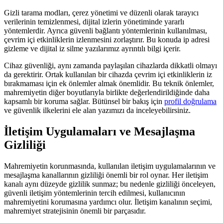
Gizli tarama modları, çerez yönetimi ve düzenli olarak tarayıcı
verilerinin temizlenmesi, dijital izlerin yönetiminde yararlı
yöntemlerdir. Ayrıca güvenli bağlantı yöntemlerinin kullanılması,
çevrim içi etkinliklerin izlenmesini zorlaştırır. Bu konuda ip adresi
gizleme ve dijital iz silme yazılarımız ayrıntılı bilgi içerir.
Cihaz güvenliği, aynı zamanda paylaşılan cihazlarda dikkatli olmayı
da gerektirir. Ortak kullanılan bir cihazda çevrim içi etkinliklerin iz
bırakmaması için ek önlemler almak önemlidir. Bu teknik önlemler,
mahremiyetin diğer boyutlarıyla birlikte değerlendirildiğinde daha
kapsamlı bir koruma sağlar. Bütünsel bir bakış için
profil doğrulama
ve güvenlik ilkelerini ele alan yazımızı da inceleyebilirsiniz.
İletişim Uygulamaları ve Mesajlaşma
Gizliliği
Mahremiyetin korunmasında, kullanılan iletişim uygulamalarının ve
mesajlaşma kanallarının gizliliği önemli bir rol oynar. Her iletişim
kanalı aynı düzeyde gizlilik sunmaz; bu nedenle gizliliği önceleyen,
güvenli iletişim yöntemlerinin tercih edilmesi, kullanıcının
mahremiyetini korumasına yardımcı olur. İletişim kanalının seçimi,
mahremiyet stratejisinin önemli bir parçasıdır.