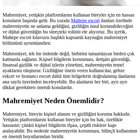
Mahremiyet, yetişkin platformlarını kullanan bireyler için en hassas
konuların başında gelir. Bu yazıda
Maltepe escort
ilanları özelinde
mahremiyetin ne anlama geldiğini, gizliliğin nasıl korunabileceğini
ve dijital güvenliğin bu süreçteki rolünü ele alıyoruz. Bu içerik,
Maltepe escort kılavuzu başlıklı kapsamlı kaynağın mahremiyet
bölümünü ayrıntılandırır.
Mahremiyet, tek bir önlemle değil, birbirini tamamlayan birden çok
katmanla sağlanır. Kişisel bilgilerin korunması, iletişim güvenliği,
finansal gizlilik ve dijital izlerin yönetimi, mahremiyetin temel
ayaklarını oluşturur. Gizliliğine önem veren kullanıcılar, gebze
eskort ve bostancı escort dahil tüm bölgelerin doğrulanmış ilanlarını
ana sayfa üzerinden inceleyebilir. Bu alanların her biri, ayrı ayrı
dikkat gerektiren önemli konulardır.
Mahremiyet Neden Önemlidir?
Mahremiyet, bireyin kişisel alanını ve gizliliğini koruma hakkıdır.
Yetişkin platformlarını kullanan bireyler için bu hak, özellikle
hassastır; çünkü kişisel bilgilerin ifşası, çeşitli risklere kapı
aralayabilir. Bu nedenle mahremiyetin korunması, bilinçli kullanımın
en önemli boyutlarından biridir.