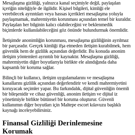
Mesajlaşma gizliliği, yalnızca kanal seçimiyle değil, paylaşılan
içeriğin niteliğiyle de ilgilidir. Kişisel bilgileri, kimliği ele
verebilecek ayrıntıları veya hassas içerikleri mesajlaşma yoluyla
paylaşmamak, mahremiyetin korunması açısından temel bir kuraldır.
Paylaşılan her bilginin kalıcı olabileceğini ve beklenmedik
biçimlerde kullanılabileceğini göz önünde bulundurmak önemlidir.
İletişimde anonimliğin korunması, mesajlaşma gizliliğinin ayrılmaz
bir parçasıdır. Gerçek kimliği ifşa etmeden iletişim kurabilmek, hem
güvenlik hem de gizlilik açısından değerlidir. Bu konuda anonim
iletişim yöntemleri ayrıntılı bir kaynaktır. Mesajlaşma gizliliği,
mahremiyetin diğer boyutlarıyla birlikte ele alındığında daha
kapsamlı bir koruma sağlar.
Bilinçli bir kullanıcı, iletişim uygulamalarını ve mesajlaşma
kanallarını gizlilik açısından değerlendirir ve kendi mahremiyetini
koruyacak seçimler yapar. Bu farkındalık, dijital güvenliğin önemli
bir bileşenidir ve cihaz güvenliği, anonim iletişim ve dijital iz
yönetimiyle birlikte bütünsel bir koruma oluşturur. Güvenli
kullanımın diğer boyutları için Maltepe escort kılavuzu başlıklı
kaynağı inceleyebilirsiniz.
Finansal Gizliliği Derinlemesine
Korumak