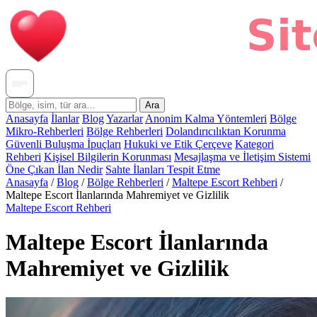
Ara
Anasayfa
İlanlar
Blog
Yazarlar
Anonim Kalma Yöntemleri
Bölge
Mikro-Rehberleri
Bölge Rehberleri
Dolandırıcılıktan Korunma
Güvenli Buluşma İpuçları
Hukuki ve Etik Çerçeve
Kategori
Rehberi
Kişisel Bilgilerin Korunması
Mesajlaşma ve İletişim Sistemi
Öne Çıkan İlan Nedir
Sahte İlanları Tespit Etme
Anasayfa
/
Blog
/
Bölge Rehberleri
/
Maltepe Escort Rehberi
/
Maltepe Escort İlanlarında Mahremiyet ve Gizlilik
Maltepe Escort Rehberi
Maltepe Escort İlanlarında
Mahremiyet ve Gizlilik