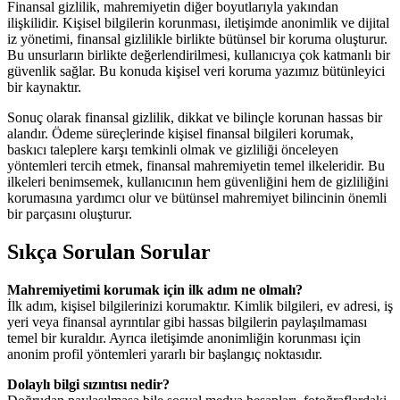
Finansal gizlilik, mahremiyetin diğer boyutlarıyla yakından
ilişkilidir. Kişisel bilgilerin korunması, iletişimde anonimlik ve dijital
iz yönetimi, finansal gizlilikle birlikte bütünsel bir koruma oluşturur.
Bu unsurların birlikte değerlendirilmesi, kullanıcıya çok katmanlı bir
güvenlik sağlar. Bu konuda kişisel veri koruma yazımız bütünleyici
bir kaynaktır.
Sonuç olarak finansal gizlilik, dikkat ve bilinçle korunan hassas bir
alandır. Ödeme süreçlerinde kişisel finansal bilgileri korumak,
baskıcı taleplere karşı temkinli olmak ve gizliliği önceleyen
yöntemleri tercih etmek, finansal mahremiyetin temel ilkeleridir. Bu
ilkeleri benimsemek, kullanıcının hem güvenliğini hem de gizliliğini
korumasına yardımcı olur ve bütünsel mahremiyet bilincinin önemli
bir parçasını oluşturur.
Sıkça Sorulan Sorular
Mahremiyetimi korumak için ilk adım ne olmalı?
İlk adım, kişisel bilgilerinizi korumaktır. Kimlik bilgileri, ev adresi, iş
yeri veya finansal ayrıntılar gibi hassas bilgilerin paylaşılmaması
temel bir kuraldır. Ayrıca iletişimde anonimliğin korunması için
anonim profil yöntemleri yararlı bir başlangıç noktasıdır.
Dolaylı bilgi sızıntısı nedir?