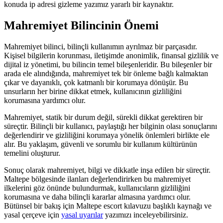
konuda ip adresi gizleme yazımız yararlı bir kaynaktır.
Mahremiyet Bilincinin Önemi
Mahremiyet bilinci, bilinçli kullanımın ayrılmaz bir parçasıdır.
Kişisel bilgilerin korunması, iletişimde anonimlik, finansal gizlilik ve
dijital iz yönetimi, bu bilincin temel bileşenleridir. Bu bileşenler bir
arada ele alındığında, mahremiyet tek bir önleme bağlı kalmaktan
çıkar ve dayanıklı, çok katmanlı bir korumaya dönüşür. Bu
unsurların her birine dikkat etmek, kullanıcının gizliliğini
korumasına yardımcı olur.
Mahremiyet, statik bir durum değil, sürekli dikkat gerektiren bir
süreçtir. Bilinçli bir kullanıcı, paylaştığı her bilginin olası sonuçlarını
değerlendirir ve gizliliğini korumaya yönelik önlemleri birlikte ele
alır. Bu yaklaşım, güvenli ve sorumlu bir kullanım kültürünün
temelini oluşturur.
Sonuç olarak mahremiyet, bilgi ve dikkatle inşa edilen bir süreçtir.
Maltepe bölgesinde ilanları değerlendirirken bu mahremiyet
ilkelerini göz önünde bulundurmak, kullanıcıların gizliliğini
korumasına ve daha bilinçli kararlar almasına yardımcı olur.
Bütünsel bir bakış için Maltepe escort kılavuzu başlıklı kaynağı ve
yasal çerçeve için
yasal uyarılar
yazımızı inceleyebilirsiniz.