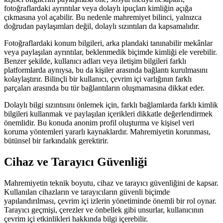
fotoğraflardaki ayrıntılar veya dolaylı ipuçları kimliğin açığa
çıkmasına yol açabilir. Bu nedenle mahremiyet bilinci, yalnızca
doğrudan paylaşımları değil, dolaylı sızıntıları da kapsamalıdır.
Fotoğraflardaki konum bilgileri, arka plandaki tanınabilir mekânlar
veya paylaşılan ayrıntılar, beklenmedik biçimde kimliği ele verebilir.
Benzer şekilde, kullanıcı adları veya iletişim bilgileri farklı
platformlarda aynıysa, bu da kişiler arasında bağlantı kurulmasını
kolaylaştırır. Bilinçli bir kullanıcı, çevrim içi varlığının farklı
parçaları arasında bu tür bağlantıların oluşmamasına dikkat eder.
Dolaylı bilgi sızıntısını önlemek için, farklı bağlamlarda farklı kimlik
bilgileri kullanmak ve paylaşılan içerikleri dikkatle değerlendirmek
önemlidir. Bu konuda anonim profil oluşturma ve kişisel veri
koruma yöntemleri yararlı kaynaklardır. Mahremiyetin korunması,
bütünsel bir farkındalık gerektirir.
Cihaz ve Tarayıcı Güvenliği
Mahremiyetin teknik boyutu, cihaz ve tarayıcı güvenliğini de kapsar.
Kullanılan cihazların ve tarayıcıların güvenli biçimde
yapılandırılması, çevrim içi izlerin yönetiminde önemli bir rol oynar.
Tarayıcı geçmişi, çerezler ve önbellek gibi unsurlar, kullanıcının
çevrim içi etkinlikleri hakkında bilgi içerebilir.