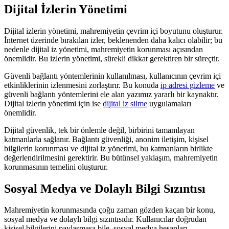
Dijital İzlerin Yönetimi
Dijital izlerin yönetimi, mahremiyetin çevrim içi boyutunu oluşturur.
İnternet üzerinde bırakılan izler, beklenenden daha kalıcı olabilir; bu
nedenle dijital iz yönetimi, mahremiyetin korunması açısından
önemlidir. Bu izlerin yönetimi, sürekli dikkat gerektiren bir süreçtir.
Güvenli bağlantı yöntemlerinin kullanılması, kullanıcının çevrim içi
etkinliklerinin izlenmesini zorlaştırır. Bu konuda
ip adresi gizleme
ve
güvenli bağlantı yöntemlerini ele alan yazımız yararlı bir kaynaktır.
Dijital izlerin yönetimi için ise
dijital iz silme
uygulamaları
önemlidir.
Dijital güvenlik, tek bir önlemle değil, birbirini tamamlayan
katmanlarla sağlanır. Bağlantı güvenliği, anonim iletişim, kişisel
bilgilerin korunması ve dijital iz yönetimi, bu katmanların birlikte
değerlendirilmesini gerektirir. Bu bütünsel yaklaşım, mahremiyetin
korunmasının temelini oluşturur.
Sosyal Medya ve Dolaylı Bilgi Sızıntısı
Mahremiyetin korunmasında çoğu zaman gözden kaçan bir konu,
sosyal medya ve dolaylı bilgi sızıntısıdır. Kullanıcılar doğrudan
kişisel bilgilerini paylaşmasa bile, sosyal medya hesapları,