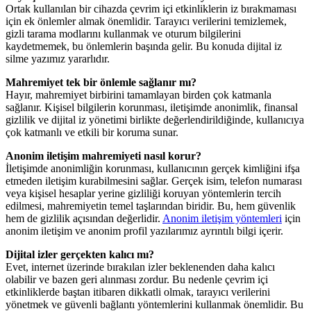
Ortak kullanılan bir cihazda çevrim içi etkinliklerin iz bırakmaması
için ek önlemler almak önemlidir. Tarayıcı verilerini temizlemek,
gizli tarama modlarını kullanmak ve oturum bilgilerini
kaydetmemek, bu önlemlerin başında gelir. Bu konuda dijital iz
silme yazımız yararlıdır.
Mahremiyet tek bir önlemle sağlanır mı?
Hayır, mahremiyet birbirini tamamlayan birden çok katmanla
sağlanır. Kişisel bilgilerin korunması, iletişimde anonimlik, finansal
gizlilik ve dijital iz yönetimi birlikte değerlendirildiğinde, kullanıcıya
çok katmanlı ve etkili bir koruma sunar.
Anonim iletişim mahremiyeti nasıl korur?
İletişimde anonimliğin korunması, kullanıcının gerçek kimliğini ifşa
etmeden iletişim kurabilmesini sağlar. Gerçek isim, telefon numarası
veya kişisel hesaplar yerine gizliliği koruyan yöntemlerin tercih
edilmesi, mahremiyetin temel taşlarından biridir. Bu, hem güvenlik
hem de gizlilik açısından değerlidir.
Anonim iletişim yöntemleri
için
anonim iletişim ve anonim profil yazılarımız ayrıntılı bilgi içerir.
Dijital izler gerçekten kalıcı mı?
Evet, internet üzerinde bırakılan izler beklenenden daha kalıcı
olabilir ve bazen geri alınması zordur. Bu nedenle çevrim içi
etkinliklerde baştan itibaren dikkatli olmak, tarayıcı verilerini
yönetmek ve güvenli bağlantı yöntemlerini kullanmak önemlidir. Bu