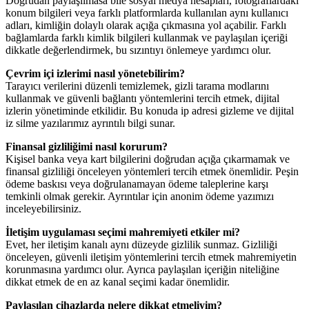
Doğrudan paylaşılmasa bile sosyal medya hesapları, fotoğraflardaki
konum bilgileri veya farklı platformlarda kullanılan aynı kullanıcı
adları, kimliğin dolaylı olarak açığa çıkmasına yol açabilir. Farklı
bağlamlarda farklı kimlik bilgileri kullanmak ve paylaşılan içeriği
dikkatle değerlendirmek, bu sızıntıyı önlemeye yardımcı olur.
Çevrim içi izlerimi nasıl yönetebilirim?
Tarayıcı verilerini düzenli temizlemek, gizli tarama modlarını
kullanmak ve güvenli bağlantı yöntemlerini tercih etmek, dijital
izlerin yönetiminde etkilidir. Bu konuda ip adresi gizleme ve dijital
iz silme yazılarımız ayrıntılı bilgi sunar.
Finansal gizliliğimi nasıl korurum?
Kişisel banka veya kart bilgilerini doğrudan açığa çıkarmamak ve
finansal gizliliği önceleyen yöntemleri tercih etmek önemlidir. Peşin
ödeme baskısı veya doğrulanamayan ödeme taleplerine karşı
temkinli olmak gerekir. Ayrıntılar için anonim ödeme yazımızı
inceleyebilirsiniz.
İletişim uygulaması seçimi mahremiyeti etkiler mi?
Evet, her iletişim kanalı aynı düzeyde gizlilik sunmaz. Gizliliği
önceleyen, güvenli iletişim yöntemlerini tercih etmek mahremiyetin
korunmasına yardımcı olur. Ayrıca paylaşılan içeriğin niteliğine
dikkat etmek de en az kanal seçimi kadar önemlidir.
Paylaşılan cihazlarda nelere dikkat etmeliyim?