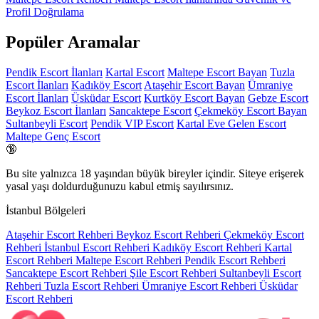
Profil Doğrulama
Popüler Aramalar
Pendik Escort İlanları
Kartal Escort
Maltepe Escort Bayan
Tuzla
Escort İlanları
Kadıköy Escort
Ataşehir Escort Bayan
Ümraniye
Escort İlanları
Üsküdar Escort
Kurtköy Escort Bayan
Gebze Escort
Beykoz Escort İlanları
Sancaktepe Escort
Çekmeköy Escort Bayan
Sultanbeyli Escort
Pendik VIP Escort
Kartal Eve Gelen Escort
Maltepe Genç Escort
🔞
Bu site yalnızca
18 yaşından büyük
bireyler içindir. Siteye erişerek
yasal yaşı doldurduğunuzu kabul etmiş sayılırsınız.
İstanbul Bölgeleri
Ataşehir Escort Rehberi
Beykoz Escort Rehberi
Çekmeköy Escort
Rehberi
İstanbul Escort Rehberi
Kadıköy Escort Rehberi
Kartal
Escort Rehberi
Maltepe Escort Rehberi
Pendik Escort Rehberi
Sancaktepe Escort Rehberi
Şile Escort Rehberi
Sultanbeyli Escort
Rehberi
Tuzla Escort Rehberi
Ümraniye Escort Rehberi
Üsküdar
Escort Rehberi