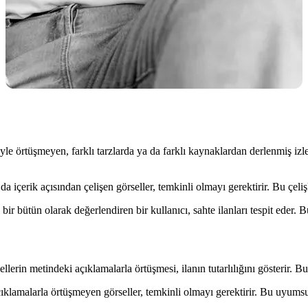
riyle örtüşmeyen, farklı tarzlarda ya da farklı kaynaklardan derlenmiş iz
a da içerik açısından çelişen görseller, temkinli olmayı gerektirir. Bu çeliş
r bütün olarak değerlendiren bir kullanıcı, sahte ilanları tespit eder. B
lerin metindeki açıklamalarla örtüşmesi, ilanın tutarlılığını gösterir. Bu
. Açıklamalarla örtüşmeyen görseller, temkinli olmayı gerektirir. Bu uyums