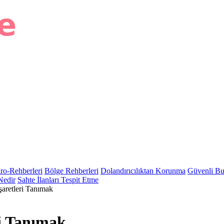
ro-Rehberleri
Bölge Rehberleri
Dolandırıcılıktan Korunma
Güvenli Bu
Nedir
Sahte İlanları Tespit Etme
şaretleri Tanımak
ri Tanımak