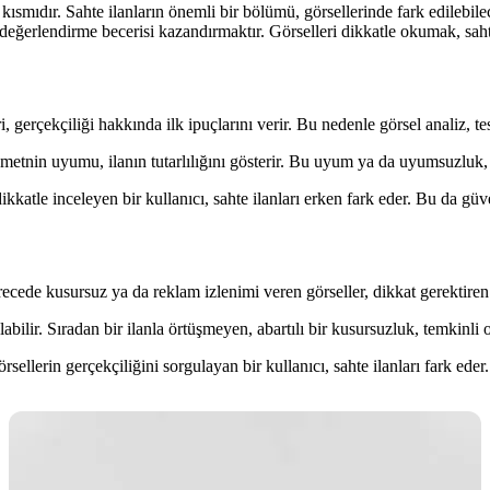
ısmıdır. Sahte ilanların önemli bir bölümü, görsellerinde fark edilebilece
le değerlendirme becerisi kazandırmaktır. Görselleri dikkatle okumak, saht
ri, gerçekçiliği hakkında ilk ipuçlarını verir. Bu nedenle görsel analiz, te
metnin uyumu, ilanın tutarlılığını gösterir. Bu uyum ya da uyumsuzluk, 
kkatle inceleyen bir kullanıcı, sahte ilanları erken fark eder. Bu da güve
 derecede kusursuz ya da reklam izlenimi veren görseller, dikkat gerektir
bilir. Sıradan bir ilanla örtüşmeyen, abartılı bir kusursuzluk, temkinli
ellerin gerçekçiliğini sorgulayan bir kullanıcı, sahte ilanları fark eder.