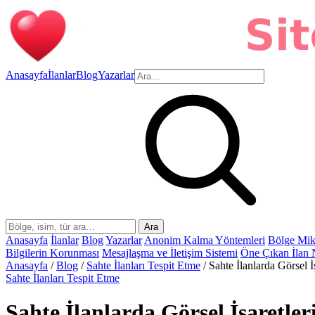
Anasayfa
İlanlar
Blog
Yazarlar
Ara
Anasayfa
İlanlar
Blog
Yazarlar
Anonim Kalma Yöntemleri
Bölge Mik
Bilgilerin Korunması
Mesajlaşma ve İletişim Sistemi
Öne Çıkan İlan 
Anasayfa
/
Blog
/
Sahte İlanları Tespit Etme
/
Sahte İlanlarda Görsel İ
Sahte İlanları Tespit Etme
Sahte İlanlarda Görsel İşaretle