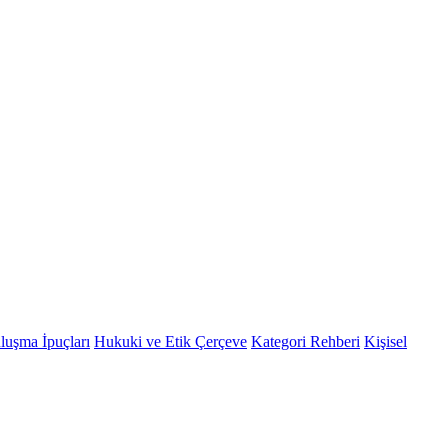
luşma İpuçları
Hukuki ve Etik Çerçeve
Kategori Rehberi
Kişisel