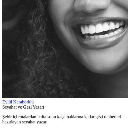
Eylül Karabörklü
Seyahat ve Gezi Yazarı
Şehir içi rotalardan hafta sonu kaçamaklarına kadar gezi rehberleri
hazırlayan seyahat yazarı.