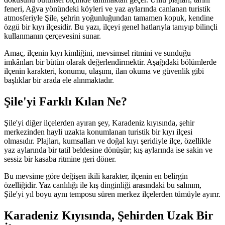
feneri, Ağva yönündeki köyleri ve yaz aylarında canlanan turistik
atmosferiyle Şile, şehrin yoğunluğundan tamamen kopuk, kendine
özgü bir kıyı ilçesidir. Bu yazı, ilçeyi genel hatlarıyla tanıyıp bilinçli
kullanmanın çerçevesini sunar.
Amaç, ilçenin kıyı kimliğini, mevsimsel ritmini ve sunduğu
imkânları bir bütün olarak değerlendirmektir. Aşağıdaki bölümlerde
ilçenin karakteri, konumu, ulaşımı, ilan okuma ve güvenlik gibi
başlıklar bir arada ele alınmaktadır.
Şile'yi Farklı Kılan Ne?
Şile'yi diğer ilçelerden ayıran şey, Karadeniz kıyısında, şehir
merkezinden hayli uzakta konumlanan turistik bir kıyı ilçesi
olmasıdır. Plajları, kumsalları ve doğal kıyı şeridiyle ilçe, özellikle
yaz aylarında bir tatil beldesine dönüşür; kış aylarında ise sakin ve
sessiz bir kasaba ritmine geri döner.
Bu mevsime göre değişen ikili karakter, ilçenin en belirgin
özelliğidir. Yaz canlılığı ile kış dinginliği arasındaki bu salınım,
Şile'yi yıl boyu aynı temposu süren merkez ilçelerden tümüyle ayırır.
Karadeniz Kıyısında, Şehirden Uzak Bir