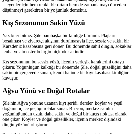
isteyenler için hem renkli bir ortam hem de zamanlamayı önceden
düşünmeyi gerektiren bir yoğunluk demektir.
Kış Sezonunun Sakin Yüzü
Yaz biter bitmez Şile bambaşka bir kimliğe bürünür. Plajların
boşalması ve ziyaretçi akışının durulmasıyla ilçe, sessiz ve sakin bir
Karadeniz kasabasına geri döner. Bu dönemde sahil dingin, sokaklar
tenha ve atmosfer belirgin biçimde sakindir.
Kış sezonunun bu sessiz yüzü, ilçenin yerleşik karakterini ortaya
çıkarır. Yoğunluğun kalktığı bu dönemde Şile, doğal güzelliğini daha
sakin bir çerçevede sunan, kendi halinde bir kıyı kasabası kimliğine
kavuşur.
Ağva Yönü ve Doğal Rotalar
Şile'nin Ağva yönüne uzanan kıyı şeridi, dereler, koylar ve yeşil
doğanın iç içe geçtiği rotalar sunar. Bu yön, merkez sahilin
yoğunluğundan uzak, daha sakin ve doğal bir kaçış noktası olarak
öne çıkar. Köyler ve doğal güzellikler, ilçenin merkez dışındaki
dingin yüzünü oluşturur.