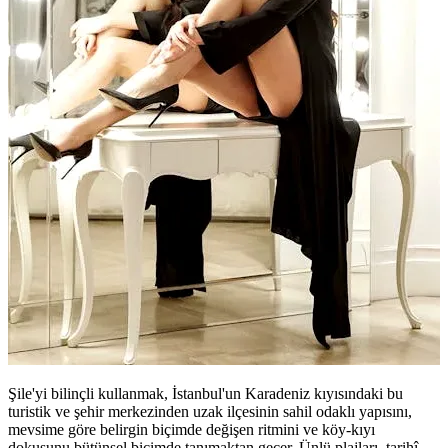
Şile'yi bilinçli kullanmak, İstanbul'un Karadeniz kıyısındaki bu
turistik ve şehir merkezinden uzak ilçesinin sahil odaklı yapısını,
mevsime göre belirgin biçimde değişen ritmini ve köy-kıyı
dokusunu bütünsel biçimde tanımaktan geçer. Ünlü plajları, tarihî