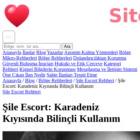
Ara
Anasayfa
İlanlar
Blog
Yazarlar
Anonim Kalma Yöntemleri
Bölge
Mikro-Rehberleri
Bölge Rehberleri
Dolandırıcılıktan Korunma
Güvenli Buluşma İpuçları
Hukuki ve Etik Çerçeve
Kategori
Rehberi
Kişisel Bilgilerin Korunması
Mesajlaşma ve İletişim Sistemi
Öne Çıkan İlan Nedir
Sahte İlanları Tespit Etme
Anasayfa
/
Blog
/
Bölge Rehberleri
/
Şile Escort Rehberi
/
Şile
Escort: Karadeniz Kıyısında Bilinçli Kullanım
Şile Escort Rehberi
Şile Escort: Karadeniz
Kıyısında Bilinçli Kullanım