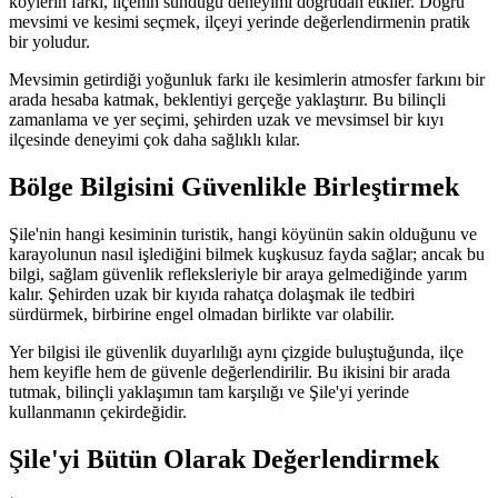
köylerin farkı, ilçenin sunduğu deneyimi doğrudan etkiler. Doğru
mevsimi ve kesimi seçmek, ilçeyi yerinde değerlendirmenin pratik
bir yoludur.
Mevsimin getirdiği yoğunluk farkı ile kesimlerin atmosfer farkını bir
arada hesaba katmak, beklentiyi gerçeğe yaklaştırır. Bu bilinçli
zamanlama ve yer seçimi, şehirden uzak ve mevsimsel bir kıyı
ilçesinde deneyimi çok daha sağlıklı kılar.
Bölge Bilgisini Güvenlikle Birleştirmek
Şile'nin hangi kesiminin turistik, hangi köyünün sakin olduğunu ve
karayolunun nasıl işlediğini bilmek kuşkusuz fayda sağlar; ancak bu
bilgi, sağlam güvenlik refleksleriyle bir araya gelmediğinde yarım
kalır. Şehirden uzak bir kıyıda rahatça dolaşmak ile tedbiri
sürdürmek, birbirine engel olmadan birlikte var olabilir.
Yer bilgisi ile güvenlik duyarlılığı aynı çizgide buluştuğunda, ilçe
hem keyifle hem de güvenle değerlendirilir. Bu ikisini bir arada
tutmak, bilinçli yaklaşımın tam karşılığı ve Şile'yi yerinde
kullanmanın çekirdeğidir.
Şile'yi Bütün Olarak Değerlendirmek