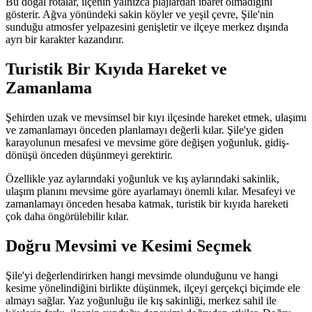
Bu doğal rotalar, ilçenin yalnızca plajlardan ibaret olmadığını
gösterir. Ağva yönündeki sakin köyler ve yeşil çevre, Şile'nin
sunduğu atmosfer yelpazesini genişletir ve ilçeye merkez dışında
ayrı bir karakter kazandırır.
Turistik Bir Kıyıda Hareket ve
Zamanlama
Şehirden uzak ve mevsimsel bir kıyı ilçesinde hareket etmek, ulaşımı
ve zamanlamayı önceden planlamayı değerli kılar. Şile'ye giden
karayolunun mesafesi ve mevsime göre değişen yoğunluk, gidiş-
dönüşü önceden düşünmeyi gerektirir.
Özellikle yaz aylarındaki yoğunluk ve kış aylarındaki sakinlik,
ulaşım planını mevsime göre ayarlamayı önemli kılar. Mesafeyi ve
zamanlamayı önceden hesaba katmak, turistik bir kıyıda hareketi
çok daha öngörülebilir kılar.
Doğru Mevsimi ve Kesimi Seçmek
Şile'yi değerlendirirken hangi mevsimde olunduğunu ve hangi
kesime yönelindiğini birlikte düşünmek, ilçeyi gerçekçi biçimde ele
almayı sağlar. Yaz yoğunluğu ile kış sakinliği, merkez sahil ile