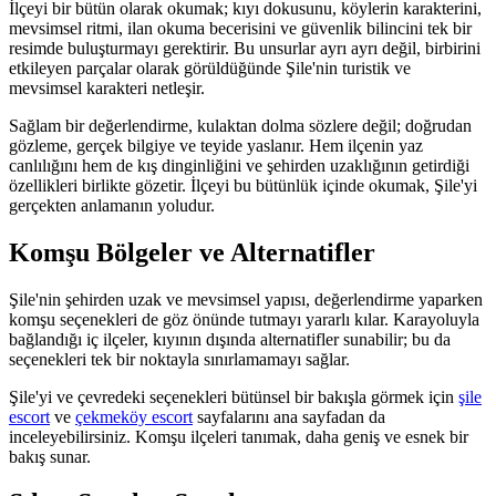
İlçeyi bir bütün olarak okumak; kıyı dokusunu, köylerin karakterini,
mevsimsel ritmi, ilan okuma becerisini ve güvenlik bilincini tek bir
resimde buluşturmayı gerektirir. Bu unsurlar ayrı ayrı değil, birbirini
etkileyen parçalar olarak görüldüğünde Şile'nin turistik ve
mevsimsel karakteri netleşir.
Sağlam bir değerlendirme, kulaktan dolma sözlere değil; doğrudan
gözleme, gerçek bilgiye ve teyide yaslanır. Hem ilçenin yaz
canlılığını hem de kış dinginliğini ve şehirden uzaklığının getirdiği
özellikleri birlikte gözetir. İlçeyi bu bütünlük içinde okumak, Şile'yi
gerçekten anlamanın yoludur.
Komşu Bölgeler ve Alternatifler
Şile'nin şehirden uzak ve mevsimsel yapısı, değerlendirme yaparken
komşu seçenekleri de göz önünde tutmayı yararlı kılar. Karayoluyla
bağlandığı iç ilçeler, kıyının dışında alternatifler sunabilir; bu da
seçenekleri tek bir noktayla sınırlamamayı sağlar.
Şile'yi ve çevredeki seçenekleri bütünsel bir bakışla görmek için
şile
escort
ve
çekmeköy escort
sayfalarını ana sayfadan da
inceleyebilirsiniz. Komşu ilçeleri tanımak, daha geniş ve esnek bir
bakış sunar.