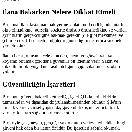
İlana Bakarken Nelere Dikkat Etmeli
Bir ilana ilk bakışta inanmak yerine; anlatımın kendi içinde tutarlı
olup olmadığına, görselin sözlerle örtüşüp örtüşmediğine ve verilen
ayrıntıların gerçekçiliğine bakmak gerekir. Şile gibi mevsimsel ve
şehirden uzak bir ilçede, bilgilerin güncelliğini de ayrıca süzmek
yerinde olur.
İlanın her ayrıntısını acele etmeden, metni ve görseli yan yana
koyarak okumak çok daha güvenilir bir izlenim verir. Sakin ve
dikkatli bir okuyuş, ilanın asıl niteliğini açığa çıkaran en sağlam
yoldur.
Güvenilirliğin İşaretleri
Bir ilanın güveni hak edip etmediği, içerdiği bilgilerin birbirini
tutmasından ve dışarıdan doğrulanabilmesinden okunur. Şile'nin
turistik ve mevsimsel yapısında, güvenilirlik işaretlerini tartmak
varılacak kararı sağlam bir temele oturtur.
Birbiriyle çelişmeyen, gerçeğe yakın duran ve teyit edilebilen bilgi,
güveni hak eden bir ilanın özüdür. Bu işaretleri sabırla okumak,