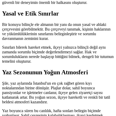
güvenli bir deneyimin önemli bir halkasını oluşturur.
Yasal ve Etik Sınırlar
Bir konuyu bilinçle ele almanın bir yanı da onun yasal ve ahlaki
çerçevesini görebilmektir. Bu çerçeveyi tanımak, kişinin haklarının
ve yükümlülüklerinin sınırlarını belirginleştirir ve sorumlu
davranmanın zeminini kurar.
Sınırları bilerek hareket etmek, ilçeyi yalnızca bilinçli değil aynı
zamanda sorumlu biçimde değerlendirmeyi sağlar. Hak ve
sorumlulukların nerede başlayıp bittiğini bilmek, dengeli bir tutumun
temelini oluşturur.
Yaz Sezonunun Yoğun Atmosferi
Şile, yaz aylarında İstanbul'un en çok rağbet gören kıyı
noktalarından birine dönüşür. Plajlar dolar, sahil boyunca
pansiyonlar ve işletmeler canlanır, ilçeye gelen ziyaretçi sayısı
katlanarak artar. Bu yoğun sezon, ilçeye hareketli ve renkli bir tatil
beldesi atmosferi kazandırır.
Yaz boyunca süren bu canlılık, hafta sonları belirgin biçimde
yoğunlaşır. Sahil çevresinin kalabalıklaşması, ilçeyi keşfetmek