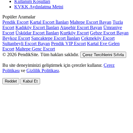
Kullanım Koşulları
KVKK Aydınlatma Metni
Popüler Aramalar
Pendik Escort
Kartal Escort İlanları
Maltepe Escort Bayan
Tuzla
Escort
Kadıköy Escort İlanları
Ataşehir Escort Bayan
Ümraniye
Escort
Üsküdar Escort İlanları
Kurtköy Escort
Gebze Escort Bayan
Beykoz Escort
Sancaktepe Escort İlanları
Çekmeköy Escort
Sultanbeyli Escort Bayan
Pendik VIP Escort
Kartal Eve Gelen
Escort
Maltepe Genç Escort
© 2026 PendikSite. Tüm hakları saklıdır.
Çerez Tercihlerini Sıfırla
Bu site deneyiminizi geliştirmek için çerezler kullanır.
Çerez
Politikası
ve
Gizlilik Politikası
.
Reddet
Kabul Et