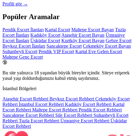
Profili gör →
Popüler Aramalar
Pendik Escort İlanları
Kartal Escort
Maltepe Escort Bayan
Tuzla
Escort İlanları
Kadıköy Escort
Ataşehir Escort Bayan
Ümraniye
Escort İlanları
Üsküdar Escort
Kurtköy Escort Bayan
Gebze Escort
Beykoz Escort İlanları
Sancaktepe Escort
Çekmeköy Escort Bayan
Sultanbeyli Escort
Pendik VIP Escort
Kartal Eve Gelen Escort
Maltepe Genç Escort
🔞
Bu site yalnızca
18 yaşından büyük
bireyler içindir. Siteye erişerek
yasal yaşı doldurduğunuzu kabul etmiş sayılırsınız.
İstanbul Bölgeleri
Ataşehir Escort Rehberi
Beykoz Escort Rehberi
Çekmeköy Escort
Rehberi
İstanbul Escort Rehberi
Kadıköy Escort Rehberi
Kartal
Escort Rehberi
Maltepe Escort Rehberi
Pendik Escort Rehberi
Sancaktepe Escort Rehberi
Şile Escort Rehberi
Sultanbeyli Escort
Rehberi
Tuzla Escort Rehberi
Ümraniye Escort Rehberi
Üsküdar
Escort Rehberi