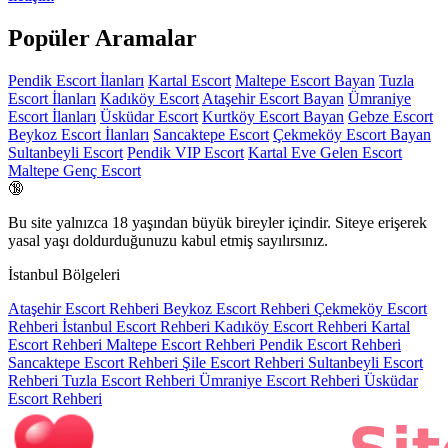
Popüler Aramalar
Pendik Escort İlanları
Kartal Escort
Maltepe Escort Bayan
Tuzla
Escort İlanları
Kadıköy Escort
Ataşehir Escort Bayan
Ümraniye
Escort İlanları
Üsküdar Escort
Kurtköy Escort Bayan
Gebze Escort
Beykoz Escort İlanları
Sancaktepe Escort
Çekmeköy Escort Bayan
Sultanbeyli Escort
Pendik VIP Escort
Kartal Eve Gelen Escort
Maltepe Genç Escort
🔞
Bu site yalnızca
18 yaşından büyük
bireyler içindir. Siteye erişerek
yasal yaşı doldurduğunuzu kabul etmiş sayılırsınız.
İstanbul Bölgeleri
Ataşehir Escort Rehberi
Beykoz Escort Rehberi
Çekmeköy Escort
Rehberi
İstanbul Escort Rehberi
Kadıköy Escort Rehberi
Kartal
Escort Rehberi
Maltepe Escort Rehberi
Pendik Escort Rehberi
Sancaktepe Escort Rehberi
Şile Escort Rehberi
Sultanbeyli Escort
Rehberi
Tuzla Escort Rehberi
Ümraniye Escort Rehberi
Üsküdar
Escort Rehberi