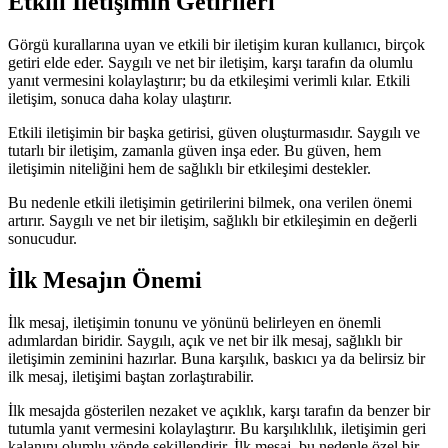
Etkili İletişimin Getirileri
Görgü kurallarına uyan ve etkili bir iletişim kuran kullanıcı, birçok
getiri elde eder. Saygılı ve net bir iletişim, karşı tarafın da olumlu
yanıt vermesini kolaylaştırır; bu da etkileşimi verimli kılar. Etkili
iletişim, sonuca daha kolay ulaştırır.
Etkili iletişimin bir başka getirisi, güven oluşturmasıdır. Saygılı ve
tutarlı bir iletişim, zamanla güven inşa eder. Bu güven, hem
iletişimin niteliğini hem de sağlıklı bir etkileşimi destekler.
Bu nedenle etkili iletişimin getirilerini bilmek, ona verilen önemi
artırır. Saygılı ve net bir iletişim, sağlıklı bir etkileşimin en değerli
sonucudur.
İlk Mesajın Önemi
İlk mesaj, iletişimin tonunu ve yönünü belirleyen en önemli
adımlardan biridir. Saygılı, açık ve net bir ilk mesaj, sağlıklı bir
iletişimin zeminini hazırlar. Buna karşılık, baskıcı ya da belirsiz bir
ilk mesaj, iletişimi baştan zorlaştırabilir.
İlk mesajda gösterilen nezaket ve açıklık, karşı tarafın da benzer bir
tutumla yanıt vermesini kolaylaştırır. Bu karşılıklılık, iletişimin geri
kalanını olumlu yönde şekillendirir. İlk mesaj, bu nedenle özel bir