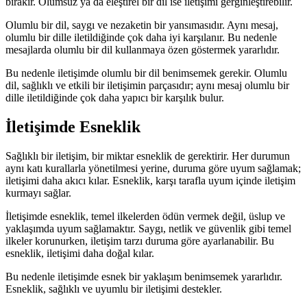
bırakır. Olumsuz ya da eleştirel bir dil ise iletişimi gerginleştirebilir.
Olumlu bir dil, saygı ve nezaketin bir yansımasıdır. Aynı mesaj,
olumlu bir dille iletildiğinde çok daha iyi karşılanır. Bu nedenle
mesajlarda olumlu bir dil kullanmaya özen göstermek yararlıdır.
Bu nedenle iletişimde olumlu bir dil benimsemek gerekir. Olumlu
dil, sağlıklı ve etkili bir iletişimin parçasıdır; aynı mesaj olumlu bir
dille iletildiğinde çok daha yapıcı bir karşılık bulur.
İletişimde Esneklik
Sağlıklı bir iletişim, bir miktar esneklik de gerektirir. Her durumun
aynı katı kurallarla yönetilmesi yerine, duruma göre uyum sağlamak;
iletişimi daha akıcı kılar. Esneklik, karşı tarafla uyum içinde iletişim
kurmayı sağlar.
İletişimde esneklik, temel ilkelerden ödün vermek değil, üslup ve
yaklaşımda uyum sağlamaktır. Saygı, netlik ve güvenlik gibi temel
ilkeler korunurken, iletişim tarzı duruma göre ayarlanabilir. Bu
esneklik, iletişimi daha doğal kılar.
Bu nedenle iletişimde esnek bir yaklaşım benimsemek yararlıdır.
Esneklik, sağlıklı ve uyumlu bir iletişimi destekler.