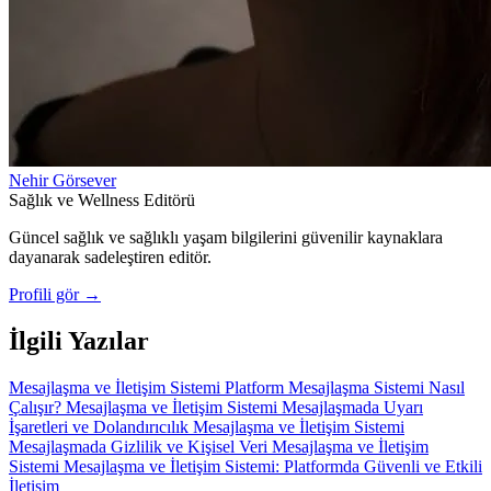
Nehir Görsever
Sağlık ve Wellness Editörü
Güncel sağlık ve sağlıklı yaşam bilgilerini güvenilir kaynaklara
dayanarak sadeleştiren editör.
Profili gör →
İlgili Yazılar
Mesajlaşma ve İletişim Sistemi
Platform Mesajlaşma Sistemi Nasıl
Çalışır?
Mesajlaşma ve İletişim Sistemi
Mesajlaşmada Uyarı
İşaretleri ve Dolandırıcılık
Mesajlaşma ve İletişim Sistemi
Mesajlaşmada Gizlilik ve Kişisel Veri
Mesajlaşma ve İletişim
Sistemi
Mesajlaşma ve İletişim Sistemi: Platformda Güvenli ve Etkili
İletişim