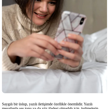
Saygılı bir üslup, yazılı iletişimde özellikle önemlidir. Yazılı
mesajlarda ses tonu ya da yüz ifadesi olmadığı için, kelimelerin