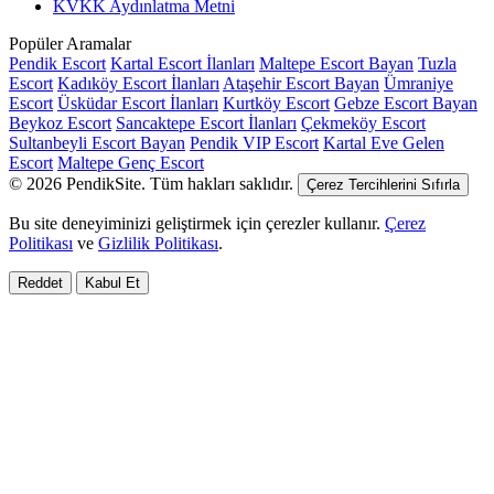
KVKK Aydınlatma Metni
Popüler Aramalar
Pendik Escort
Kartal Escort İlanları
Maltepe Escort Bayan
Tuzla
Escort
Kadıköy Escort İlanları
Ataşehir Escort Bayan
Ümraniye
Escort
Üsküdar Escort İlanları
Kurtköy Escort
Gebze Escort Bayan
Beykoz Escort
Sancaktepe Escort İlanları
Çekmeköy Escort
Sultanbeyli Escort Bayan
Pendik VIP Escort
Kartal Eve Gelen
Escort
Maltepe Genç Escort
© 2026 PendikSite. Tüm hakları saklıdır.
Çerez Tercihlerini Sıfırla
Bu site deneyiminizi geliştirmek için çerezler kullanır.
Çerez
Politikası
ve
Gizlilik Politikası
.
Reddet
Kabul Et