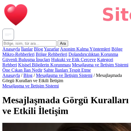
Ara
Anasayfa
İlanlar
Blog
Yazarlar
Anonim Kalma Yöntemleri
Bölge
Mikro-Rehberleri
Bölge Rehberleri
Dolandırıcılıktan Korunma
Güvenli Buluşma İpuçları
Hukuki ve Etik Çerçeve
Kategori
Rehberi
Kişisel Bilgilerin Korunması
Mesajlaşma ve İletişim Sistemi
Öne Çıkan İlan Nedir
Sahte İlanları Tespit Etme
Anasayfa
/
Blog
/
Mesajlaşma ve İletişim Sistemi
/
Mesajlaşmada
Görgü Kuralları ve Etkili İletişim
Mesajlaşma ve İletişim Sistemi
Mesajlaşmada Görgü Kuralları
ve Etkili İletişim