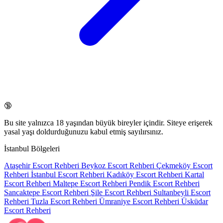
🔞
Bu site yalnızca
18 yaşından büyük
bireyler içindir. Siteye erişerek
yasal yaşı doldurduğunuzu kabul etmiş sayılırsınız.
İstanbul Bölgeleri
Ataşehir Escort Rehberi
Beykoz Escort Rehberi
Çekmeköy Escort
Rehberi
İstanbul Escort Rehberi
Kadıköy Escort Rehberi
Kartal
Escort Rehberi
Maltepe Escort Rehberi
Pendik Escort Rehberi
Sancaktepe Escort Rehberi
Şile Escort Rehberi
Sultanbeyli Escort
Rehberi
Tuzla Escort Rehberi
Ümraniye Escort Rehberi
Üsküdar
Escort Rehberi