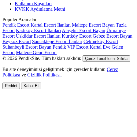
Kullanım Koşulları
KVKK Aydınlatma Metni
Popüler Aramalar
Pendik Escort
Kartal Escort İlanları
Maltepe Escort Bayan
Tuzla
Escort
Kadıköy Escort İlanları
Ataşehir Escort Bayan
Ümraniye
Escort
Üsküdar Escort İlanları
Kurtköy Escort
Gebze Escort Bayan
Beykoz Escort
Sancaktepe Escort İlanları
Çekmeköy Escort
Sultanbeyli Escort Bayan
Pendik VIP Escort
Kartal Eve Gelen
Escort
Maltepe Genç Escort
© 2026 PendikSite. Tüm hakları saklıdır.
Çerez Tercihlerini Sıfırla
Bu site deneyiminizi geliştirmek için çerezler kullanır.
Çerez
Politikası
ve
Gizlilik Politikası
.
Reddet
Kabul Et