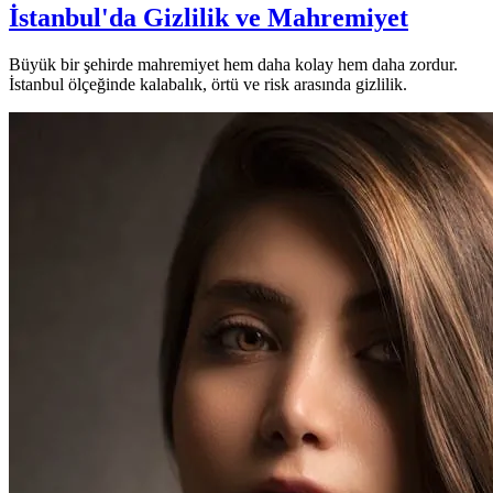
İstanbul'da Gizlilik ve Mahremiyet
Büyük bir şehirde mahremiyet hem daha kolay hem daha zordur.
İstanbul ölçeğinde kalabalık, örtü ve risk arasında gizlilik.