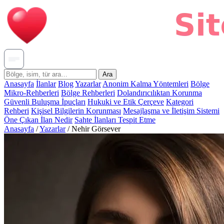
Ara
Anasayfa
İlanlar
Blog
Yazarlar
Anonim Kalma Yöntemleri
Bölge
Mikro-Rehberleri
Bölge Rehberleri
Dolandırıcılıktan Korunma
Güvenli Buluşma İpuçları
Hukuki ve Etik Çerçeve
Kategori
Rehberi
Kişisel Bilgilerin Korunması
Mesajlaşma ve İletişim Sistemi
Öne Çıkan İlan Nedir
Sahte İlanları Tespit Etme
Anasayfa
/
Yazarlar
/
Nehir Görsever