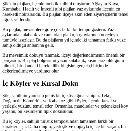
Şile'nin plajları, ilçenin turistik kalbini oluşturur. Ağlayan Kaya,
Kumbaba, Hacılı ve İmrenli gibi plajlar, yaz aylarında ilçenin en
hareketli noktalarıdır. Bu plajlar, ilçeye akın eden ziyaretçilerin temel
uğrak yerleridir.
Bu plajlar, mevsimlere göre çok farklı bir tempo gösterir. Yaz
aylarında kalabalık ve canlı olan plajlar, kış aylarında neredeyse
tümüyle ıssızlaşır. Bu da plajların yıl içinde iki tamamen farklı yüze
sahip olduğu anlamına gelir.
Bu mevsimlik dokuyu tanımak, ilçeyi değerlendirmenin önemli bir
parçasıdır. Bir plaj bölgesinin yazın kalabalık, kışın ıssız olduğunu
bilmek, bir ilandaki hareketlilik bilgisini gerçekçi biçimde
değerlendirmeye yardımcı olur.
İç Köyler ve Kırsal Doku
Şile, sahilinin yanı sıra geniş bir iç köy ağına sahiptir. Teke,
Doğancılı, Kömürlük ve Kabakoz gibi köyler, ilçenin kırsal ve
yerleşik yüzünü temsil eder. Ormanlar, mandıralar ve geleneksel köy
yaşamı, bu kesimlerin tipik dokusudur.
Bu iç köyler, sahilin turistik temposundan tamamen farklı bir
karakter taşır. Daha dingin, yerleşik ve doğayla iç içe bir yaşam, bu