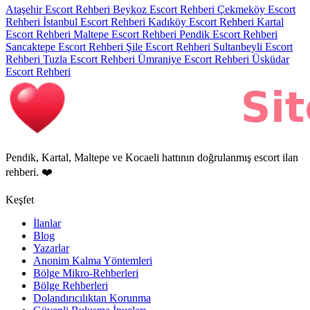
Ataşehir Escort Rehberi
Beykoz Escort Rehberi
Çekmeköy Escort
Rehberi
İstanbul Escort Rehberi
Kadıköy Escort Rehberi
Kartal
Escort Rehberi
Maltepe Escort Rehberi
Pendik Escort Rehberi
Sancaktepe Escort Rehberi
Şile Escort Rehberi
Sultanbeyli Escort
Rehberi
Tuzla Escort Rehberi
Ümraniye Escort Rehberi
Üsküdar
Escort Rehberi
Pendik, Kartal, Maltepe ve Kocaeli hattının doğrulanmış escort ilan
rehberi. ❤️
Keşfet
İlanlar
Blog
Yazarlar
Anonim Kalma Yöntemleri
Bölge Mikro-Rehberleri
Bölge Rehberleri
Dolandırıcılıktan Korunma