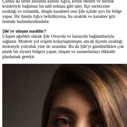
Çünkü iki nehir arasında kurulu Ağva, kendi otelleri ve turistik
tesisleriyle bağımsız bir tatil noktası gibi işler. İlçe merkezine
uzaklığı ve romantik, dingin karakteri onu Şile içinde ayrı bir bölge
yapar. Bir ilanda Ağva belirtiliyorsa, bu uzaklık ve karakter göz
önünde bulundurulmalıdır.
Şile'ye ulaşım nasıldır?
Ulaşım ağırlıklı olarak Şile Otoyolu ve karayolu bağlantılarıyla
sağlanır. Modern yol erişimi kolaylaştırmıştır, ancak ilçenin uzaklığı
nedeniyle yolculuk yine de uzundur. Bu da Şile'yi günübirlikten çok
planlı bir ziyaret bölgesi yapar; ulaşım ve zamanlamayı dikkatle
planlamak gerekir.