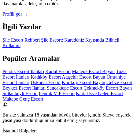
dayanarak sadeleştiren editör.
Profili gör →
İlgili Yazılar
Şile Escort Rehberi
Şile Escort: Karadeniz Kıyısında Bilinçli
Kullanım
Popüler Aramalar
Pendik Escort İlanları
Kartal Escort
Maltepe Escort Bayan
Tuzla
Escort İlanları
Kadıköy Escort
Ataşehir Escort Bayan
Ümraniye
Escort İlanları
Üsküdar Escort
Kurtköy Escort Bayan
Gebze Escort
Beykoz Escort İlanları
Sancaktepe Escort
Çekmeköy Escort Bayan
Sultanbeyli Escort
Pendik VIP Escort
Kartal Eve Gelen Escort
Maltepe Genç Escort
🔞
Bu site yalnızca
18 yaşından büyük
bireyler içindir. Siteye erişerek
yasal yaşı doldurduğunuzu kabul etmiş sayılırsınız.
İstanbul Bölgeleri