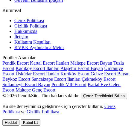
Güvenli Buluşma İpuçları
Kurumsal
Çerez Politikası
Gizlilik Politikası
Hakkımızda
İletişim
Kullanım Koşulları
KVKK Aydınlatma Metni
Popüler Aramalar
Pendik Escort
Kartal Escort İlanları
Maltepe Escort Bayan
Tuzla
Escort
Kadıköy Escort İlanları
Ataşehir Escort Bayan
Ümraniye
Escort
Üsküdar Escort İlanları
Kurtköy Escort
Gebze Escort Bayan
Beykoz Escort
Sancaktepe Escort İlanları
Çekmeköy Escort
Sultanbeyli Escort Bayan
Pendik VIP Escort
Kartal Eve Gelen
Escort
Maltepe Genç Escort
© 2026 PendikSite. Tüm hakları saklıdır.
Çerez Tercihlerini Sıfırla
Bu site deneyiminizi geliştirmek için çerezler kullanır.
Çerez
Politikası
ve
Gizlilik Politikası
.
Reddet
Kabul Et