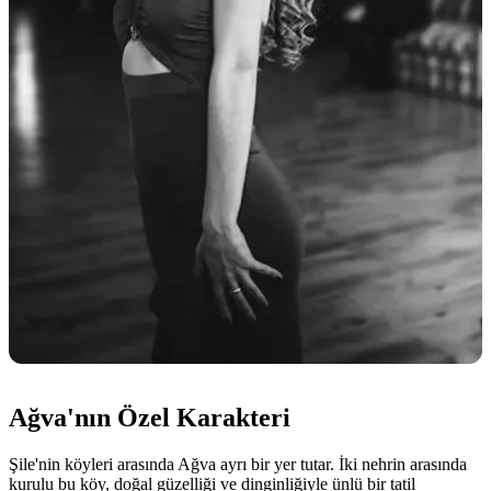
Ağva'nın Özel Karakteri
Şile'nin köyleri arasında Ağva ayrı bir yer tutar. İki nehrin arasında
kurulu bu köy, doğal güzelliği ve dinginliğiyle ünlü bir tatil