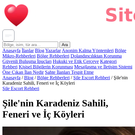
Ara
Anasayfa
İlanlar
Blog
Yazarlar
Anonim Kalma Yöntemleri
Bölge
Mikro-Rehberleri
Bölge Rehberleri
Dolandırıcılıktan Korunma
Güvenli Buluşma İpuçları
Hukuki ve Etik Çerçeve
Kategori
Rehberi
Kişisel Bilgilerin Korunması
Mesajlaşma ve İletişim Sistemi
Öne Çıkan İlan Nedir
Sahte İlanları Tespit Etme
Anasayfa
/
Blog
/
Bölge Rehberleri
/
Şile Escort Rehberi
/
Şile'nin
Karadeniz Sahili, Feneri ve İç Köyleri
Şile Escort Rehberi
Şile'nin Karadeniz Sahili,
Feneri ve İç Köyleri