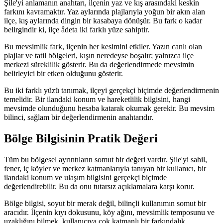
Şile'yi anlamanın anahtarı, ilçenin yaz ve kış arasındaki keskin
farkını kavramaktır. Yaz aylarında plajlarıyla yoğun bir akın alan
ilçe, kış aylarında dingin bir kasabaya dönüşür. Bu fark o kadar
belirgindir ki, ilçe âdeta iki farklı yüze sahiptir.
Bu mevsimlik fark, ilçenin her kesimini etkiler. Yazın canlı olan
plajlar ve tatil bölgeleri, kışın neredeyse boşalır; yalnızca ilçe
merkezi süreklilik gösterir. Bu da değerlendirmede mevsimin
belirleyici bir etken olduğunu gösterir.
Bu iki farklı yüzü tanımak, ilçeyi gerçekçi biçimde değerlendirmenin
temelidir. Bir ilandaki konum ve hareketlilik bilgisini, hangi
mevsimde olunduğunu hesaba katarak okumak gerekir. Bu mevsim
bilinci, sağlam bir değerlendirmenin anahtarıdır.
Bölge Bilgisinin Pratik Değeri
Tüm bu bölgesel ayrıntıların somut bir değeri vardır. Şile'yi sahil,
fener, iç köyler ve merkez katmanlarıyla tanıyan bir kullanıcı, bir
ilandaki konum ve ulaşım bilgisini gerçekçi biçimde
değerlendirebilir. Bu da onu tutarsız açıklamalara karşı korur.
Bölge bilgisi, soyut bir merak değil, bilinçli kullanımın somut bir
aracıdır. İlçenin kıyı dokusunu, köy ağını, mevsimlik temposunu ve
uzaklığını bilmek, kullanıcıya çok katmanlı bir farkındalık