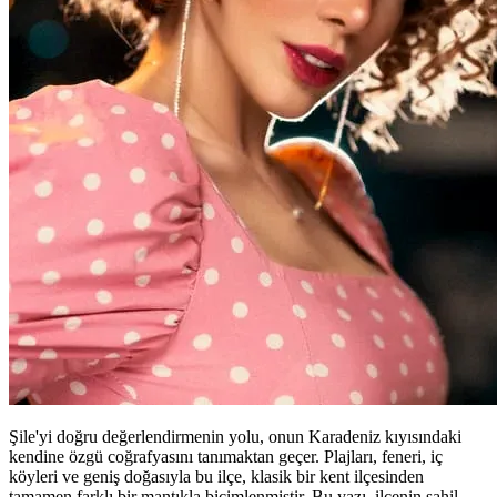
Şile'yi doğru değerlendirmenin yolu, onun Karadeniz kıyısındaki
kendine özgü coğrafyasını tanımaktan geçer. Plajları, feneri, iç
köyleri ve geniş doğasıyla bu ilçe, klasik bir kent ilçesinden
tamamen farklı bir mantıkla biçimlenmiştir. Bu yazı, ilçenin sahil