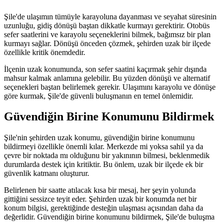
Şile'de ulaşımın tümüyle karayoluna dayanması ve seyahat süresinin
uzunluğu, gidiş dönüşü baştan dikkatle kurmayı gerektirir. Otobüs
sefer saatlerini ve karayolu seçeneklerini bilmek, bağımsız bir plan
kurmayı sağlar. Dönüşü önceden çözmek, şehirden uzak bir ilçede
özellikle kritik önemdedir.
İlçenin uzak konumunda, son sefer saatini kaçırmak şehir dışında
mahsur kalmak anlamına gelebilir. Bu yüzden dönüşü ve alternatif
seçenekleri baştan belirlemek gerekir. Ulaşımını karayolu ve dönüşe
göre kurmak, Şile'de güvenli buluşmanın en temel önlemidir.
Güvendiğin Birine Konumunu Bildirmek
Şile'nin şehirden uzak konumu, güvendiğin birine konumunu
bildirmeyi özellikle önemli kılar. Merkezde mi yoksa sahil ya da
çevre bir noktada mı olduğunu bir yakınının bilmesi, beklenmedik
durumlarda destek için kritiktir. Bu önlem, uzak bir ilçede ek bir
güvenlik katmanı oluşturur.
Belirlenen bir saatte atılacak kısa bir mesaj, her şeyin yolunda
gittiğini sessizce teyit eder. Şehirden uzak bir konumda net bir
konum bilgisi, gerektiğinde desteğin ulaşması açısından daha da
değerlidir. Güvendiğin birine konumunu bildirmek, Şile'de buluşma