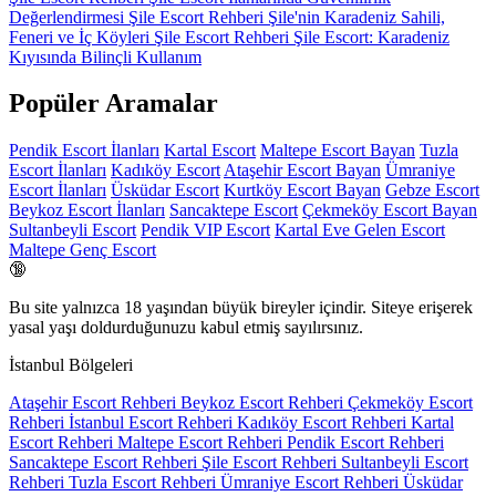
Değerlendirmesi
Şile Escort Rehberi
Şile'nin Karadeniz Sahili,
Feneri ve İç Köyleri
Şile Escort Rehberi
Şile Escort: Karadeniz
Kıyısında Bilinçli Kullanım
Popüler Aramalar
Pendik Escort İlanları
Kartal Escort
Maltepe Escort Bayan
Tuzla
Escort İlanları
Kadıköy Escort
Ataşehir Escort Bayan
Ümraniye
Escort İlanları
Üsküdar Escort
Kurtköy Escort Bayan
Gebze Escort
Beykoz Escort İlanları
Sancaktepe Escort
Çekmeköy Escort Bayan
Sultanbeyli Escort
Pendik VIP Escort
Kartal Eve Gelen Escort
Maltepe Genç Escort
🔞
Bu site yalnızca
18 yaşından büyük
bireyler içindir. Siteye erişerek
yasal yaşı doldurduğunuzu kabul etmiş sayılırsınız.
İstanbul Bölgeleri
Ataşehir Escort Rehberi
Beykoz Escort Rehberi
Çekmeköy Escort
Rehberi
İstanbul Escort Rehberi
Kadıköy Escort Rehberi
Kartal
Escort Rehberi
Maltepe Escort Rehberi
Pendik Escort Rehberi
Sancaktepe Escort Rehberi
Şile Escort Rehberi
Sultanbeyli Escort
Rehberi
Tuzla Escort Rehberi
Ümraniye Escort Rehberi
Üsküdar