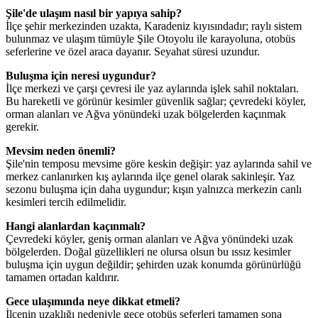
Şile'de ulaşım nasıl bir yapıya sahip?
İlçe şehir merkezinden uzakta, Karadeniz kıyısındadır; raylı sistem
bulunmaz ve ulaşım tümüyle Şile Otoyolu ile karayoluna, otobüs
seferlerine ve özel araca dayanır. Seyahat süresi uzundur.
Buluşma için neresi uygundur?
İlçe merkezi ve çarşı çevresi ile yaz aylarında işlek sahil noktaları.
Bu hareketli ve görünür kesimler güvenlik sağlar; çevredeki köyler,
orman alanları ve Ağva yönündeki uzak bölgelerden kaçınmak
gerekir.
Mevsim neden önemli?
Şile'nin temposu mevsime göre keskin değişir: yaz aylarında sahil ve
merkez canlanırken kış aylarında ilçe genel olarak sakinleşir. Yaz
sezonu buluşma için daha uygundur; kışın yalnızca merkezin canlı
kesimleri tercih edilmelidir.
Hangi alanlardan kaçınmalı?
Çevredeki köyler, geniş orman alanları ve Ağva yönündeki uzak
bölgelerden. Doğal güzellikleri ne olursa olsun bu ıssız kesimler
buluşma için uygun değildir; şehirden uzak konumda görünürlüğü
tamamen ortadan kaldırır.
Gece ulaşımında neye dikkat etmeli?
İlçenin uzaklığı nedeniyle gece otobüs seferleri tamamen sona