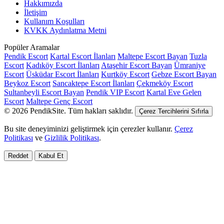
Hakkımızda
İletişim
Kullanım Koşulları
KVKK Aydınlatma Metni
Popüler Aramalar
Pendik Escort
Kartal Escort İlanları
Maltepe Escort Bayan
Tuzla
Escort
Kadıköy Escort İlanları
Ataşehir Escort Bayan
Ümraniye
Escort
Üsküdar Escort İlanları
Kurtköy Escort
Gebze Escort Bayan
Beykoz Escort
Sancaktepe Escort İlanları
Çekmeköy Escort
Sultanbeyli Escort Bayan
Pendik VIP Escort
Kartal Eve Gelen
Escort
Maltepe Genç Escort
© 2026 PendikSite. Tüm hakları saklıdır.
Çerez Tercihlerini Sıfırla
Bu site deneyiminizi geliştirmek için çerezler kullanır.
Çerez
Politikası
ve
Gizlilik Politikası
.
Reddet
Kabul Et