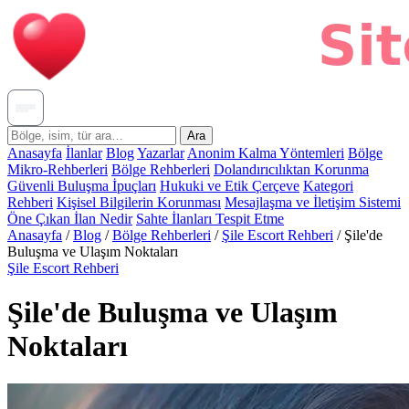
Ara
Anasayfa
İlanlar
Blog
Yazarlar
Anonim Kalma Yöntemleri
Bölge
Mikro-Rehberleri
Bölge Rehberleri
Dolandırıcılıktan Korunma
Güvenli Buluşma İpuçları
Hukuki ve Etik Çerçeve
Kategori
Rehberi
Kişisel Bilgilerin Korunması
Mesajlaşma ve İletişim Sistemi
Öne Çıkan İlan Nedir
Sahte İlanları Tespit Etme
Anasayfa
/
Blog
/
Bölge Rehberleri
/
Şile Escort Rehberi
/
Şile'de
Buluşma ve Ulaşım Noktaları
Şile Escort Rehberi
Şile'de Buluşma ve Ulaşım
Noktaları