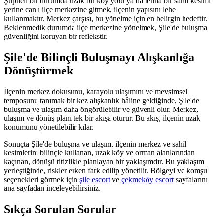
Şüpheli bir durumda uzak bir köy yolu ya da tenha bir sahil kesimi
yerine canlı ilçe merkezine gitmek, ilçenin yapısını lehe
kullanmaktır. Merkez çarşısı, bu yönelme için en belirgin hedeftir.
Beklenmedik durumda ilçe merkezine yönelmek, Şile'de buluşma
güvenliğini koruyan bir reflekstir.
Şile'de Bilinçli Buluşmayı Alışkanlığa
Dönüştürmek
İlçenin merkez dokusunu, karayolu ulaşımını ve mevsimsel
temposunu tanımak bir kez alışkanlık hâline geldiğinde, Şile'de
buluşma ve ulaşım daha öngörülebilir ve güvenli olur. Merkez,
ulaşım ve dönüş planı tek bir akışa oturur. Bu akış, ilçenin uzak
konumunu yönetilebilir kılar.
Sonuçta Şile'de buluşma ve ulaşım, ilçenin merkez ve sahil
kesimlerini bilinçle kullanan, uzak köy ve orman alanlarından
kaçınan, dönüşü titizlikle planlayan bir yaklaşımdır. Bu yaklaşım
yerleştiğinde, riskler erken fark edilip yönetilir. Bölgeyi ve komşu
seçenekleri görmek için
şile escort
ve
çekmeköy escort
sayfalarını
ana sayfadan inceleyebilirsiniz.
Sıkça Sorulan Sorular