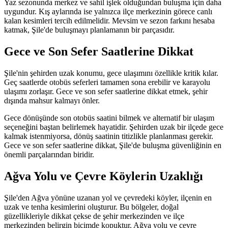
Yaz sezonunda merkez ve sahil işlek olduğundan buluşma için daha
uygundur. Kış aylarında ise yalnızca ilçe merkezinin görece canlı
kalan kesimleri tercih edilmelidir. Mevsim ve sezon farkını hesaba
katmak, Şile'de buluşmayı planlamanın bir parçasıdır.
Gece ve Son Sefer Saatlerine Dikkat
Şile'nin şehirden uzak konumu, gece ulaşımını özellikle kritik kılar.
Geç saatlerde otobüs seferleri tamamen sona erebilir ve karayolu
ulaşımı zorlaşır. Gece ve son sefer saatlerine dikkat etmek, şehir
dışında mahsur kalmayı önler.
Gece dönüşünde son otobüs saatini bilmek ve alternatif bir ulaşım
seçeneğini baştan belirlemek hayatidir. Şehirden uzak bir ilçede gece
kalmak istenmiyorsa, dönüş saatinin titizlikle planlanması gerekir.
Gece ve son sefer saatlerine dikkat, Şile'de buluşma güvenliğinin en
önemli parçalarından biridir.
Ağva Yolu ve Çevre Köylerin Uzaklığı
Şile'den Ağva yönüne uzanan yol ve çevredeki köyler, ilçenin en
uzak ve tenha kesimlerini oluşturur. Bu bölgeler, doğal
güzellikleriyle dikkat çekse de şehir merkezinden ve ilçe
merkezinden belirgin biçimde kopuktur. Ağva yolu ve çevre