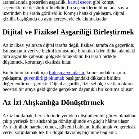
aramalarında gösterilen asgarilik,
kartal escort
gibi komşu
seçeneklerde de sürdürülmelidir; bu seçeneklerin tümü ana sayfa
üzerinden bir arada görülebilir. Komşu hattaki yaklaşım, dijital
gizlilik başlığında da aynı çerçeveyle ele alınmaktadır.
Dijital ve Fiziksel Asgariliği Birleştirmek
Az iz ilkesi yalnızca dijital tarafta değil, fiziksel tarafta da geçerlidir.
Buluşmanın yeri ve biçimi konusunda bırakılan izler, dijital alandaki
tüm asgarilik çabasını gölgede bırakabilir. İki tarafı birlikte
düşünmek, korumayı eksiksiz kılar.
Bu bütünü kurmak için
buluşma ve ulaşım
konusundaki ölçülü
yaklaşımı,
güvenilirliği okumak
başlığındaki dikkatle birlikte
değerlendirmek gerekir. Dijital asgarilik, fiziksel ölçü ve ilan okuma
becerisi bir araya geldiğinde gerçekten dayanıklı bir koruma oluşur.
Az İzi Alışkanlığa Dönüştürmek
Az iz bırakmak, her seferinde yeniden düşünülen bir görev olmaktan
çıkıp yerleşik bir alışkanlığa dönüştüğünde en güçlü hâline ulaşır.
Ayrı kimlikle hareket etmek, güvenli bağlantı kullanmak ve gereksiz
veriyi sorgulamak tek bir doğal davranış biçimine bağlanır.