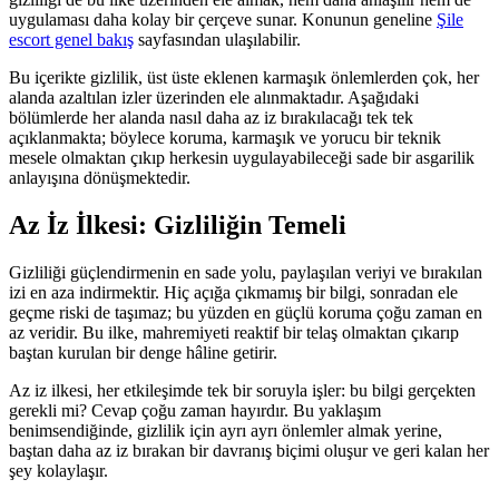
uygulaması daha kolay bir çerçeve sunar. Konunun geneline
Şile
escort genel bakış
sayfasından ulaşılabilir.
Bu içerikte gizlilik, üst üste eklenen karmaşık önlemlerden çok, her
alanda azaltılan izler üzerinden ele alınmaktadır. Aşağıdaki
bölümlerde her alanda nasıl daha az iz bırakılacağı tek tek
açıklanmakta; böylece koruma, karmaşık ve yorucu bir teknik
mesele olmaktan çıkıp herkesin uygulayabileceği sade bir asgarilik
anlayışına dönüşmektedir.
Az İz İlkesi: Gizliliğin Temeli
Gizliliği güçlendirmenin en sade yolu, paylaşılan veriyi ve bırakılan
izi en aza indirmektir. Hiç açığa çıkmamış bir bilgi, sonradan ele
geçme riski de taşımaz; bu yüzden en güçlü koruma çoğu zaman en
az veridir. Bu ilke, mahremiyeti reaktif bir telaş olmaktan çıkarıp
baştan kurulan bir denge hâline getirir.
Az iz ilkesi, her etkileşimde tek bir soruyla işler: bu bilgi gerçekten
gerekli mi? Cevap çoğu zaman hayırdır. Bu yaklaşım
benimsendiğinde, gizlilik için ayrı ayrı önlemler almak yerine,
baştan daha az iz bırakan bir davranış biçimi oluşur ve geri kalan her
şey kolaylaşır.