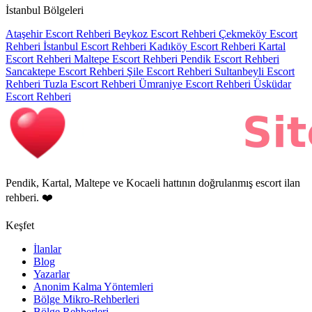
İstanbul Bölgeleri
Ataşehir Escort Rehberi
Beykoz Escort Rehberi
Çekmeköy Escort
Rehberi
İstanbul Escort Rehberi
Kadıköy Escort Rehberi
Kartal
Escort Rehberi
Maltepe Escort Rehberi
Pendik Escort Rehberi
Sancaktepe Escort Rehberi
Şile Escort Rehberi
Sultanbeyli Escort
Rehberi
Tuzla Escort Rehberi
Ümraniye Escort Rehberi
Üsküdar
Escort Rehberi
Pendik, Kartal, Maltepe ve Kocaeli hattının doğrulanmış escort ilan
rehberi. ❤️
Keşfet
İlanlar
Blog
Yazarlar
Anonim Kalma Yöntemleri
Bölge Mikro-Rehberleri
Bölge Rehberleri