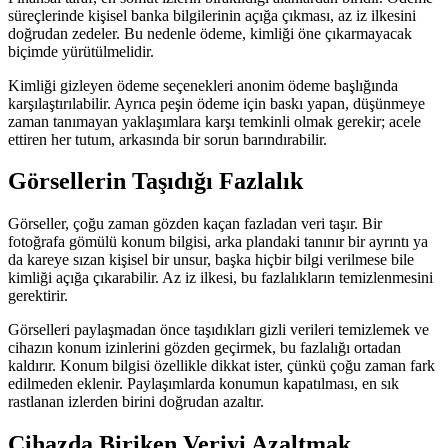
süreçlerinde kişisel banka bilgilerinin açığa çıkması, az iz ilkesini
doğrudan zedeler. Bu nedenle ödeme, kimliği öne çıkarmayacak
biçimde yürütülmelidir.
Kimliği gizleyen ödeme seçenekleri anonim ödeme başlığında
karşılaştırılabilir. Ayrıca peşin ödeme için baskı yapan, düşünmeye
zaman tanımayan yaklaşımlara karşı temkinli olmak gerekir; acele
ettiren her tutum, arkasında bir sorun barındırabilir.
Görsellerin Taşıdığı Fazlalık
Görseller, çoğu zaman gözden kaçan fazladan veri taşır. Bir
fotoğrafa gömülü konum bilgisi, arka plandaki tanınır bir ayrıntı ya
da kareye sızan kişisel bir unsur, başka hiçbir bilgi verilmese bile
kimliği açığa çıkarabilir. Az iz ilkesi, bu fazlalıkların temizlenmesini
gerektirir.
Görselleri paylaşmadan önce taşıdıkları gizli verileri temizlemek ve
cihazın konum izinlerini gözden geçirmek, bu fazlalığı ortadan
kaldırır. Konum bilgisi özellikle dikkat ister, çünkü çoğu zaman fark
edilmeden eklenir. Paylaşımlarda konumun kapatılması, en sık
rastlanan izlerden birini doğrudan azaltır.
Cihazda Biriken Veriyi Azaltmak