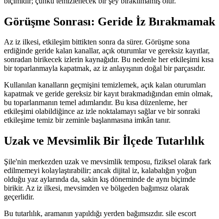
biçimidir; çünkü temizlenecek bir şey bırakılmamış olur.
Görüşme Sonrası: Geride İz Bırakmamak
Az iz ilkesi, etkileşim bittikten sonra da sürer. Görüşme sona
erdiğinde geride kalan kanallar, açık oturumlar ve gereksiz kayıtlar,
sonradan birikecek izlerin kaynağıdır. Bu nedenle her etkileşimi kısa
bir toparlanmayla kapatmak, az iz anlayışının doğal bir parçasıdır.
Kullanılan kanalların geçmişini temizlemek, açık kalan oturumları
kapatmak ve geride gereksiz bir kayıt bırakmadığından emin olmak,
bu toparlanmanın temel adımlarıdır. Bu kısa düzenleme, her
etkileşimi olabildiğince az izle noktalamayı sağlar ve bir sonraki
etkileşime temiz bir zeminle başlanmasına imkân tanır.
Uzak ve Mevsimlik Bir İlçede Tutarlılık
Şile'nin merkezden uzak ve mevsimlik temposu, fiziksel olarak fark
edilmemeyi kolaylaştırabilir; ancak dijital iz, kalabalığın yoğun
olduğu yaz aylarında da, sakin kış döneminde de aynı biçimde
birikir. Az iz ilkesi, mevsimden ve bölgeden bağımsız olarak
geçerlidir.
Bu tutarlılık, aramanın yapıldığı yerden bağımsızdır. sile escort