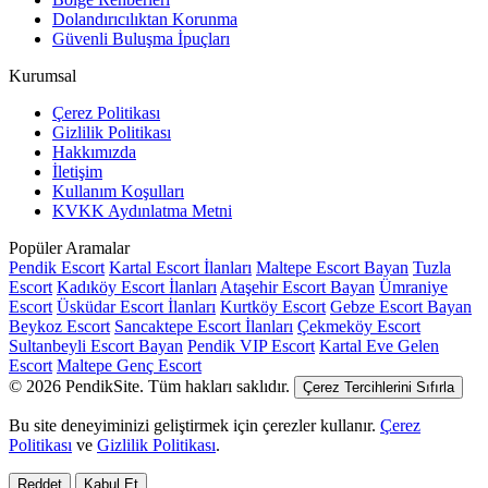
Dolandırıcılıktan Korunma
Güvenli Buluşma İpuçları
Kurumsal
Çerez Politikası
Gizlilik Politikası
Hakkımızda
İletişim
Kullanım Koşulları
KVKK Aydınlatma Metni
Popüler Aramalar
Pendik Escort
Kartal Escort İlanları
Maltepe Escort Bayan
Tuzla
Escort
Kadıköy Escort İlanları
Ataşehir Escort Bayan
Ümraniye
Escort
Üsküdar Escort İlanları
Kurtköy Escort
Gebze Escort Bayan
Beykoz Escort
Sancaktepe Escort İlanları
Çekmeköy Escort
Sultanbeyli Escort Bayan
Pendik VIP Escort
Kartal Eve Gelen
Escort
Maltepe Genç Escort
© 2026 PendikSite. Tüm hakları saklıdır.
Çerez Tercihlerini Sıfırla
Bu site deneyiminizi geliştirmek için çerezler kullanır.
Çerez
Politikası
ve
Gizlilik Politikası
.
Reddet
Kabul Et