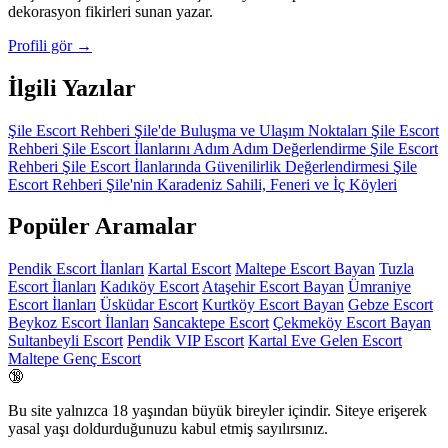
dekorasyon fikirleri sunan yazar.
Profili gör →
İlgili Yazılar
Şile Escort Rehberi
Şile'de Buluşma ve Ulaşım Noktaları
Şile Escort
Rehberi
Şile Escort İlanlarını Adım Adım Değerlendirme
Şile Escort
Rehberi
Şile Escort İlanlarında Güvenilirlik Değerlendirmesi
Şile
Escort Rehberi
Şile'nin Karadeniz Sahili, Feneri ve İç Köyleri
Popüler Aramalar
Pendik Escort İlanları
Kartal Escort
Maltepe Escort Bayan
Tuzla
Escort İlanları
Kadıköy Escort
Ataşehir Escort Bayan
Ümraniye
Escort İlanları
Üsküdar Escort
Kurtköy Escort Bayan
Gebze Escort
Beykoz Escort İlanları
Sancaktepe Escort
Çekmeköy Escort Bayan
Sultanbeyli Escort
Pendik VIP Escort
Kartal Eve Gelen Escort
Maltepe Genç Escort
🔞
Bu site yalnızca
18 yaşından büyük
bireyler içindir. Siteye erişerek
yasal yaşı doldurduğunuzu kabul etmiş sayılırsınız.