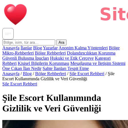
Ara
Anasayfa
İlanlar
Blog
Yazarlar
Anonim Kalma Yöntemleri
Bölge
Mikro-Rehberleri
Bölge Rehberleri
Dolandırıcılıktan Korunma
Güvenli Buluşma İpuçları
Hukuki ve Etik Çerçeve
Kategori
Rehberi
Kişisel Bilgilerin Korunması
Mesajlaşma ve İletişim Sistemi
Öne Çıkan İlan Nedir
Sahte İlanları Tespit Etme
Anasayfa
/
Blog
/
Bölge Rehberleri
/
Şile Escort Rehberi
/
Şile
Escort Kullanımında Gizlilik ve Veri Güvenliği
Şile Escort Rehberi
Şile Escort Kullanımında
Gizlilik ve Veri Güvenliği