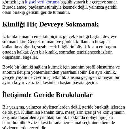
görmek için
kişisel veri koruma
başlığı yararlı bir çerçeve sunar.
Burada amaç, paylaşımı tümüyle kesmek değil, yalnızca gerekli
olanı bırakıp gerisini geride tutmaktır.
Kimliği Hiç Devreye Sokmamak
İz bırakmamanın en etkili biçimi, gerçek kimliği baştan devreye
sokmamaktır. Gerçek numara ve günlük kullanılan hesaplar
kullanılmadığında, sızabilecek bilgilerin büyük kısmı en baştan
ortadan kalkar. Ayrı bir kimlik, sonradan temizlenecek izlerin
oluşmasını engeller.
Böyle bir kimliği sağlam kurmak için anonim profil oluşturma ve
anonim iletişim yöntemlerinden yararlanılabilir. Bu ayrı kimlik,
gerçek yaşam ile çevrim içi etkinlik arasına geçirgen olmayan bir
ayrım koyar ve az iz ilkesini en baştan hayata geçirir.
İletişimde Geride Bırakılanlar
Bir yazışma, yalnızca söylenenlerden değil, geride bıraktığı izlerden
de oluşur. Kullanılan kanalın türü, mesajların içeriği ve konuşmanın
akışında düşürülen ayrıntılar, kimlik hakkında dolaylı ipuçları
barındırabilir. Az iz ilkesi burada hem kanal seçiminde hem de
söylenenlerde geçerlidir.