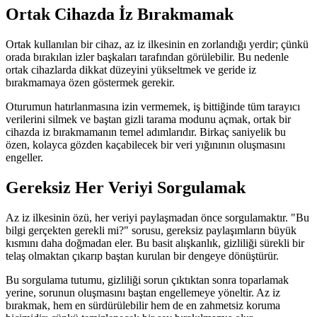
Ortak Cihazda İz Bırakmamak
Ortak kullanılan bir cihaz, az iz ilkesinin en zorlandığı yerdir; çünkü
orada bırakılan izler başkaları tarafından görülebilir. Bu nedenle
ortak cihazlarda dikkat düzeyini yükseltmek ve geride iz
bırakmamaya özen göstermek gerekir.
Oturumun hatırlanmasına izin vermemek, iş bittiğinde tüm tarayıcı
verilerini silmek ve baştan gizli tarama modunu açmak, ortak bir
cihazda iz bırakmamanın temel adımlarıdır. Birkaç saniyelik bu
özen, kolayca gözden kaçabilecek bir veri yığınının oluşmasını
engeller.
Gereksiz Her Veriyi Sorgulamak
Az iz ilkesinin özü, her veriyi paylaşmadan önce sorgulamaktır. "Bu
bilgi gerçekten gerekli mi?" sorusu, gereksiz paylaşımların büyük
kısmını daha doğmadan eler. Bu basit alışkanlık, gizliliği sürekli bir
telaş olmaktan çıkarıp baştan kurulan bir dengeye dönüştürür.
Bu sorgulama tutumu, gizliliği sorun çıktıktan sonra toparlamak
yerine, sorunun oluşmasını baştan engellemeye yöneltir. Az iz
bırakmak, hem en sürdürülebilir hem de en zahmetsiz koruma