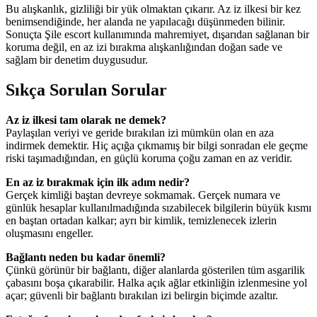
Bu alışkanlık, gizliliği bir yük olmaktan çıkarır. Az iz ilkesi bir kez
benimsendiğinde, her alanda ne yapılacağı düşünmeden bilinir.
Sonuçta Şile escort kullanımında mahremiyet, dışarıdan sağlanan bir
koruma değil, en az izi bırakma alışkanlığından doğan sade ve
sağlam bir denetim duygusudur.
Sıkça Sorulan Sorular
Az iz ilkesi tam olarak ne demek?
Paylaşılan veriyi ve geride bırakılan izi mümkün olan en aza
indirmek demektir. Hiç açığa çıkmamış bir bilgi sonradan ele geçme
riski taşımadığından, en güçlü koruma çoğu zaman en az veridir.
En az iz bırakmak için ilk adım nedir?
Gerçek kimliği baştan devreye sokmamak. Gerçek numara ve
günlük hesaplar kullanılmadığında sızabilecek bilgilerin büyük kısmı
en baştan ortadan kalkar; ayrı bir kimlik, temizlenecek izlerin
oluşmasını engeller.
Bağlantı neden bu kadar önemli?
Çünkü görünür bir bağlantı, diğer alanlarda gösterilen tüm asgarilik
çabasını boşa çıkarabilir. Halka açık ağlar etkinliğin izlenmesine yol
açar; güvenli bir bağlantı bırakılan izi belirgin biçimde azaltır.