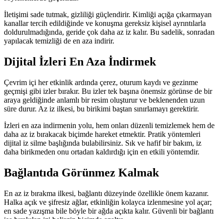
İletişimi sade tutmak, gizliliği güçlendirir. Kimliği açığa çıkarmayan
kanallar tercih edildiğinde ve konuşma gereksiz kişisel ayrıntılarla
doldurulmadığında, geride çok daha az iz kalır. Bu sadelik, sonradan
yapılacak temizliği de en aza indirir.
Dijital İzleri En Aza İndirmek
Çevrim içi her etkinlik ardında çerez, oturum kaydı ve gezinme
geçmişi gibi izler bırakır. Bu izler tek başına önemsiz görünse de bir
araya geldiğinde anlamlı bir resim oluşturur ve beklenenden uzun
süre durur. Az iz ilkesi, bu birikimi baştan sınırlamayı gerektirir.
İzleri en aza indirmenin yolu, hem onları düzenli temizlemek hem de
daha az iz bırakacak biçimde hareket etmektir. Pratik yöntemleri
dijital iz silme başlığında bulabilirsiniz. Sık ve hafif bir bakım, iz
daha birikmeden onu ortadan kaldırdığı için en etkili yöntemdir.
Bağlantıda Görünmez Kalmak
En az iz bırakma ilkesi, bağlantı düzeyinde özellikle önem kazanır.
Halka açık ve şifresiz ağlar, etkinliğin kolayca izlenmesine yol açar;
en sade yazışma bile böyle bir ağda açıkta kalır. Güvenli bir bağlantı